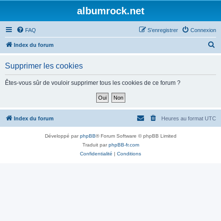
albumrock.net
FAQ
S’enregistrer
Connexion
R
Index du forum
e
Supprimer les cookies
c
h
Êtes-vous sûr de vouloir supprimer tous les cookies de ce forum ?
e
r
c
Index du forum
Heures au format
UTC
h
Développé par
phpBB
® Forum Software © phpBB Limited
e
Traduit par
phpBB-fr.com
r
Confidentialité
|
Conditions