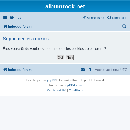
albumrock.net
FAQ
S’enregistrer
Connexion
R
Index du forum
e
Supprimer les cookies
c
h
Êtes-vous sûr de vouloir supprimer tous les cookies de ce forum ?
e
r
c
Index du forum
Heures au format
UTC
h
Développé par
phpBB
® Forum Software © phpBB Limited
e
Traduit par
phpBB-fr.com
r
Confidentialité
|
Conditions