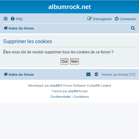
albumrock.net
FAQ
S’enregistrer
Connexion
R
Index du forum
e
Supprimer les cookies
c
h
Êtes-vous sûr de vouloir supprimer tous les cookies de ce forum ?
e
r
c
Index du forum
Heures au format
UTC
h
Développé par
phpBB
® Forum Software © phpBB Limited
e
Traduit par
phpBB-fr.com
r
Confidentialité
|
Conditions