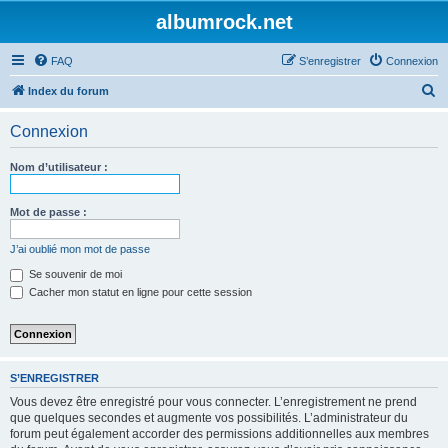
albumrock.net
FAQ
S’enregistrer
Connexion
R
Index du forum
e
Connexion
c
h
Nom d’utilisateur :
e
r
Mot de passe :
c
J’ai oublié mon mot de passe
h
Se souvenir de moi
e
Cacher mon statut en ligne pour cette session
r
S’ENREGISTRER
Vous devez être enregistré pour vous connecter. L’enregistrement ne prend
que quelques secondes et augmente vos possibilités. L’administrateur du
forum peut également accorder des permissions additionnelles aux membres