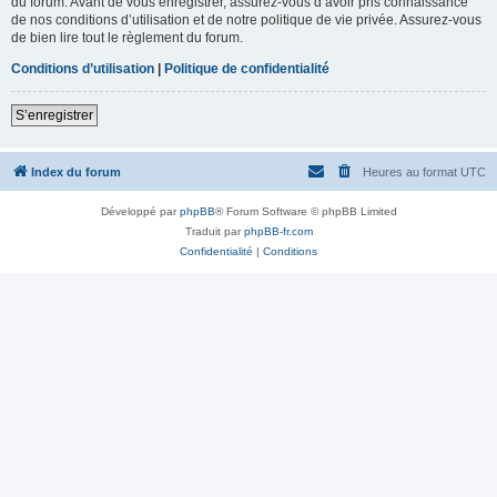
du forum. Avant de vous enregistrer, assurez-vous d’avoir pris connaissance
de nos conditions d’utilisation et de notre politique de vie privée. Assurez-vous
de bien lire tout le règlement du forum.
Conditions d’utilisation
|
Politique de confidentialité
S’enregistrer
Index du forum
Heures au format
UTC
Développé par
phpBB
® Forum Software © phpBB Limited
Traduit par
phpBB-fr.com
Confidentialité
|
Conditions