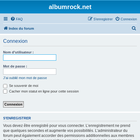
albumrock.net
FAQ
S’enregistrer
Connexion
R
Index du forum
e
Connexion
c
h
Nom d’utilisateur :
e
r
Mot de passe :
c
J’ai oublié mon mot de passe
h
Se souvenir de moi
e
Cacher mon statut en ligne pour cette session
r
S’ENREGISTRER
Vous devez être enregistré pour vous connecter. L’enregistrement ne prend
que quelques secondes et augmente vos possibilités. L’administrateur du
forum peut également accorder des permissions additionnelles aux membres