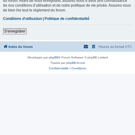
du forum. Avant de vous enregistrer, assurez-vous d’avoir pris connaissance
de nos conditions d’utilisation et de notre politique de vie privée. Assurez-vous
de bien lire tout le règlement du forum.
Conditions d’utilisation
|
Politique de confidentialité
S’enregistrer
Index du forum
Heures au format
UTC
Développé par
phpBB
® Forum Software © phpBB Limited
Traduit par
phpBB-fr.com
Confidentialité
|
Conditions