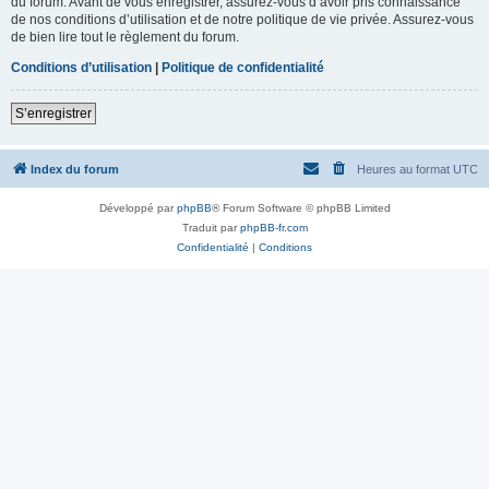
du forum. Avant de vous enregistrer, assurez-vous d’avoir pris connaissance
de nos conditions d’utilisation et de notre politique de vie privée. Assurez-vous
de bien lire tout le règlement du forum.
Conditions d’utilisation
|
Politique de confidentialité
S’enregistrer
Index du forum
Heures au format
UTC
Développé par
phpBB
® Forum Software © phpBB Limited
Traduit par
phpBB-fr.com
Confidentialité
|
Conditions