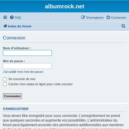
albumrock.net
FAQ
S’enregistrer
Connexion
R
Index du forum
e
Connexion
c
h
Nom d’utilisateur :
e
r
Mot de passe :
c
J’ai oublié mon mot de passe
h
Se souvenir de moi
e
Cacher mon statut en ligne pour cette session
r
S’ENREGISTRER
Vous devez être enregistré pour vous connecter. L’enregistrement ne prend
que quelques secondes et augmente vos possibilités. L’administrateur du
forum peut également accorder des permissions additionnelles aux membres