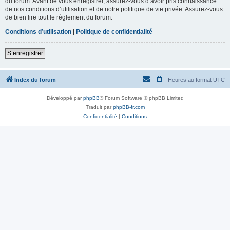
du forum. Avant de vous enregistrer, assurez-vous d’avoir pris connaissance
de nos conditions d’utilisation et de notre politique de vie privée. Assurez-vous
de bien lire tout le règlement du forum.
Conditions d’utilisation
|
Politique de confidentialité
S’enregistrer
Index du forum
Heures au format
UTC
Développé par
phpBB
® Forum Software © phpBB Limited
Traduit par
phpBB-fr.com
Confidentialité
|
Conditions