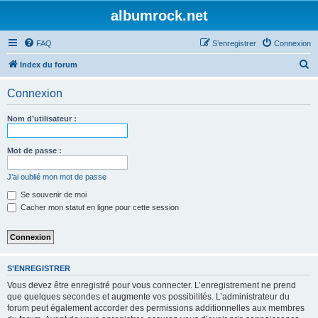
albumrock.net
FAQ
S’enregistrer
Connexion
R
Index du forum
e
Connexion
c
h
Nom d’utilisateur :
e
r
Mot de passe :
c
J’ai oublié mon mot de passe
h
Se souvenir de moi
e
Cacher mon statut en ligne pour cette session
r
S’ENREGISTRER
Vous devez être enregistré pour vous connecter. L’enregistrement ne prend
que quelques secondes et augmente vos possibilités. L’administrateur du
forum peut également accorder des permissions additionnelles aux membres