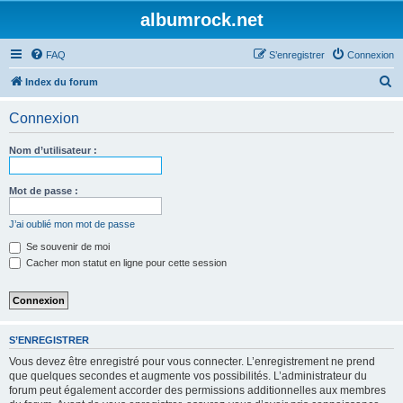
albumrock.net
FAQ
S’enregistrer
Connexion
R
Index du forum
e
Connexion
c
h
Nom d’utilisateur :
e
r
Mot de passe :
c
J’ai oublié mon mot de passe
h
Se souvenir de moi
e
Cacher mon statut en ligne pour cette session
r
S’ENREGISTRER
Vous devez être enregistré pour vous connecter. L’enregistrement ne prend
que quelques secondes et augmente vos possibilités. L’administrateur du
forum peut également accorder des permissions additionnelles aux membres