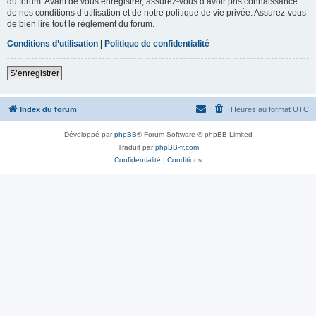
du forum. Avant de vous enregistrer, assurez-vous d’avoir pris connaissance
de nos conditions d’utilisation et de notre politique de vie privée. Assurez-vous
de bien lire tout le règlement du forum.
Conditions d’utilisation
|
Politique de confidentialité
S’enregistrer
Index du forum
Heures au format
UTC
Développé par
phpBB
® Forum Software © phpBB Limited
Traduit par
phpBB-fr.com
Confidentialité
|
Conditions