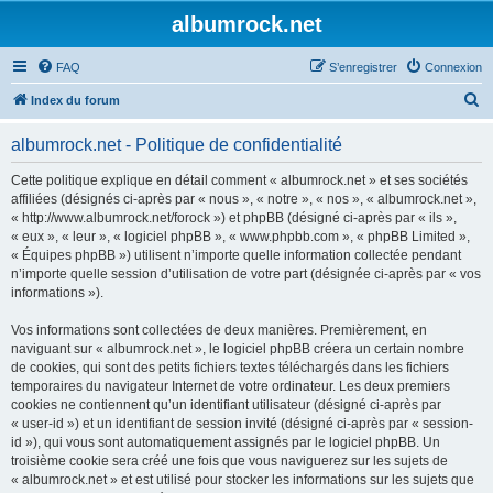
albumrock.net
FAQ
S’enregistrer
Connexion
R
Index du forum
e
albumrock.net - Politique de confidentialité
c
h
Cette politique explique en détail comment « albumrock.net » et ses sociétés
affiliées (désignés ci-après par « nous », « notre », « nos », « albumrock.net »,
e
« http://www.albumrock.net/forock ») et phpBB (désigné ci-après par « ils »,
r
« eux », « leur », « logiciel phpBB », « www.phpbb.com », « phpBB Limited »,
« Équipes phpBB ») utilisent n’importe quelle information collectée pendant
c
n’importe quelle session d’utilisation de votre part (désignée ci-après par « vos
h
informations »).
e
Vos informations sont collectées de deux manières. Premièrement, en
r
naviguant sur « albumrock.net », le logiciel phpBB créera un certain nombre
de cookies, qui sont des petits fichiers textes téléchargés dans les fichiers
temporaires du navigateur Internet de votre ordinateur. Les deux premiers
cookies ne contiennent qu’un identifiant utilisateur (désigné ci-après par
« user-id ») et un identifiant de session invité (désigné ci-après par « session-
id »), qui vous sont automatiquement assignés par le logiciel phpBB. Un
troisième cookie sera créé une fois que vous naviguerez sur les sujets de
« albumrock.net » et est utilisé pour stocker les informations sur les sujets que