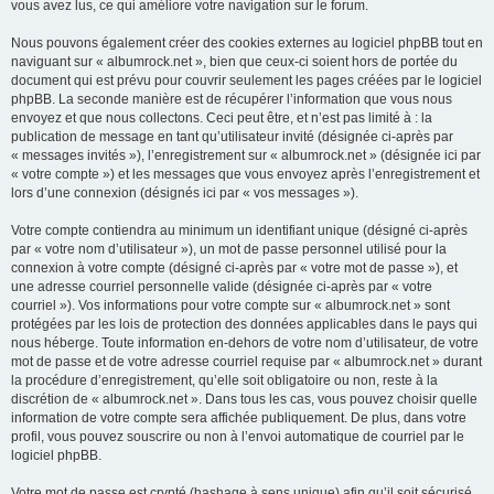
vous avez lus, ce qui améliore votre navigation sur le forum.
Nous pouvons également créer des cookies externes au logiciel phpBB tout en
naviguant sur « albumrock.net », bien que ceux-ci soient hors de portée du
document qui est prévu pour couvrir seulement les pages créées par le logiciel
phpBB. La seconde manière est de récupérer l’information que vous nous
envoyez et que nous collectons. Ceci peut être, et n’est pas limité à : la
publication de message en tant qu’utilisateur invité (désignée ci-après par
« messages invités »), l’enregistrement sur « albumrock.net » (désignée ici par
« votre compte ») et les messages que vous envoyez après l’enregistrement et
lors d’une connexion (désignés ici par « vos messages »).
Votre compte contiendra au minimum un identifiant unique (désigné ci-après
par « votre nom d’utilisateur »), un mot de passe personnel utilisé pour la
connexion à votre compte (désigné ci-après par « votre mot de passe »), et
une adresse courriel personnelle valide (désignée ci-après par « votre
courriel »). Vos informations pour votre compte sur « albumrock.net » sont
protégées par les lois de protection des données applicables dans le pays qui
nous héberge. Toute information en-dehors de votre nom d’utilisateur, de votre
mot de passe et de votre adresse courriel requise par « albumrock.net » durant
la procédure d’enregistrement, qu’elle soit obligatoire ou non, reste à la
discrétion de « albumrock.net ». Dans tous les cas, vous pouvez choisir quelle
information de votre compte sera affichée publiquement. De plus, dans votre
profil, vous pouvez souscrire ou non à l’envoi automatique de courriel par le
logiciel phpBB.
Votre mot de passe est crypté (hashage à sens unique) afin qu’il soit sécurisé.