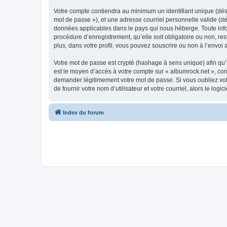
Votre compte contiendra au minimum un identifiant unique (dési
mot de passe »), et une adresse courriel personnelle valide (dé
données applicables dans le pays qui nous héberge. Toute infor
procédure d’enregistrement, qu’elle soit obligatoire ou non, re
plus, dans votre profil, vous pouvez souscrire ou non à l’envoi 
Votre mot de passe est crypté (hashage à sens unique) afin qu’i
est le moyen d’accès à votre compte sur « albumrock.net », co
demander légitimement votre mot de passe. Si vous oubliez vot
de fournir votre nom d’utilisateur et votre courriel, alors le 
Index du forum