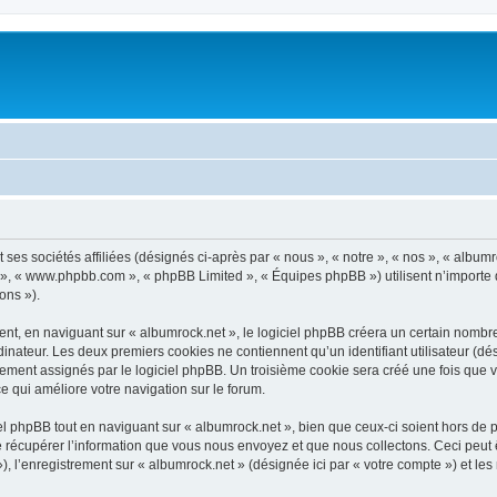
 ses sociétés affiliées (désignés ci-après par « nous », « notre », « nos », « album
pBB », « www.phpbb.com », « phpBB Limited », « Équipes phpBB ») utilisent n’importe
ons »).
t, en naviguant sur « albumrock.net », le logiciel phpBB créera un certain nombre d
inateur. Les deux premiers cookies ne contiennent qu’un identifiant utilisateur (dési
ement assignés par le logiciel phpBB. Un troisième cookie sera créé une fois que vo
ce qui améliore votre navigation sur le forum.
 phpBB tout en naviguant sur « albumrock.net », bien que ceux-ci soient hors de 
écupérer l’information que vous nous envoyez et que nous collectons. Ceci peut êtr
 »), l’enregistrement sur « albumrock.net » (désignée ici par « votre compte ») et 