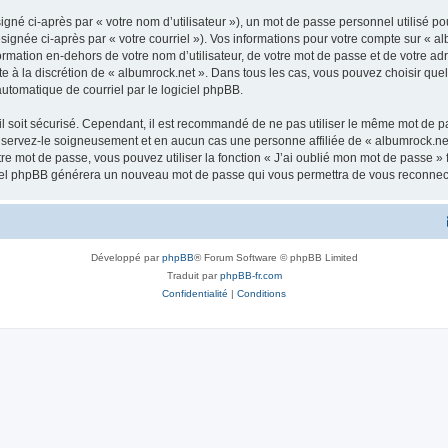
gné ci-après par « votre nom d’utilisateur »), un mot de passe personnel utilisé po
signée ci-après par « votre courriel »). Vos informations pour votre compte sur « al
mation en-dehors de votre nom d’utilisateur, de votre mot de passe et de votre adr
ste à la discrétion de « albumrock.net ». Dans tous les cas, vous pouvez choisir qu
automatique de courriel par le logiciel phpBB.
l soit sécurisé. Cependant, il est recommandé de ne pas utiliser le même mot de pas
nservez-le soigneusement et en aucun cas une personne affiliée de « albumrock.net
re mot de passe, vous pouvez utiliser la fonction « J’ai oublié mon mot de passe 
logiciel phpBB générera un nouveau mot de passe qui vous permettra de vous reconnec
Développé par
phpBB
® Forum Software © phpBB Limited
Traduit par
phpBB-fr.com
Confidentialité
|
Conditions