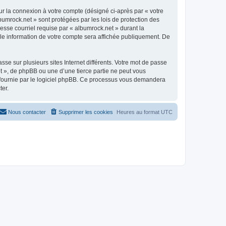
ur la connexion à votre compte (désigné ci-après par « votre
bumrock.net » sont protégées par les lois de protection des
esse courriel requise par « albumrock.net » durant la
elle information de votre compte sera affichée publiquement. De
se sur plusieurs sites Internet différents. Votre mot de passe
 », de phpBB ou une d’une tierce partie ne peut vous
» fournie par le logiciel phpBB. Ce processus vous demandera
ter.
Nous contacter
Supprimer les cookies
Heures au format
UTC