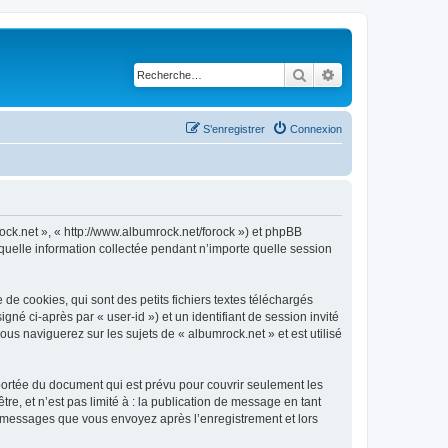
Rechercher
Recherche avancé
S’enregistrer
Connexion
rock.net », « http://www.albumrock.net/forock ») et phpBB
 quelle information collectée pendant n’importe quelle session
e cookies, qui sont des petits fichiers textes téléchargés
gné ci-après par « user-id ») et un identifiant de session invité
us naviguerez sur les sujets de « albumrock.net » et est utilisé
portée du document qui est prévu pour couvrir seulement les
e, et n’est pas limité à : la publication de message en tant
les messages que vous envoyez après l’enregistrement et lors