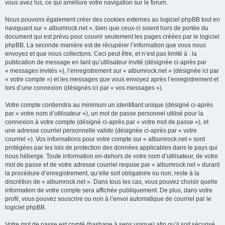
vous avez lus, ce qui améliore votre navigation sur le forum.
Nous pouvons également créer des cookies externes au logiciel phpBB tout en
naviguant sur « albumrock.net », bien que ceux-ci soient hors de portée du
document qui est prévu pour couvrir seulement les pages créées par le logiciel
phpBB. La seconde manière est de récupérer l’information que vous nous
envoyez et que nous collectons. Ceci peut être, et n’est pas limité à : la
publication de message en tant qu’utilisateur invité (désignée ci-après par
« messages invités »), l’enregistrement sur « albumrock.net » (désignée ici par
« votre compte ») et les messages que vous envoyez après l’enregistrement et
lors d’une connexion (désignés ici par « vos messages »).
Votre compte contiendra au minimum un identifiant unique (désigné ci-après
par « votre nom d’utilisateur »), un mot de passe personnel utilisé pour la
connexion à votre compte (désigné ci-après par « votre mot de passe »), et
une adresse courriel personnelle valide (désignée ci-après par « votre
courriel »). Vos informations pour votre compte sur « albumrock.net » sont
protégées par les lois de protection des données applicables dans le pays qui
nous héberge. Toute information en-dehors de votre nom d’utilisateur, de votre
mot de passe et de votre adresse courriel requise par « albumrock.net » durant
la procédure d’enregistrement, qu’elle soit obligatoire ou non, reste à la
discrétion de « albumrock.net ». Dans tous les cas, vous pouvez choisir quelle
information de votre compte sera affichée publiquement. De plus, dans votre
profil, vous pouvez souscrire ou non à l’envoi automatique de courriel par le
logiciel phpBB.
Votre mot de passe est crypté (hashage à sens unique) afin qu’il soit sécurisé.