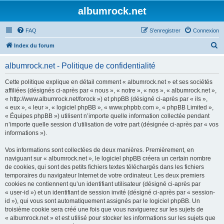
albumrock.net
FAQ
S’enregistrer
Connexion
R
Index du forum
e
albumrock.net - Politique de confidentialité
c
h
Cette politique explique en détail comment « albumrock.net » et ses sociétés
affiliées (désignés ci-après par « nous », « notre », « nos », « albumrock.net »,
e
« http://www.albumrock.net/forock ») et phpBB (désigné ci-après par « ils »,
r
« eux », « leur », « logiciel phpBB », « www.phpbb.com », « phpBB Limited »,
« Équipes phpBB ») utilisent n’importe quelle information collectée pendant
c
n’importe quelle session d’utilisation de votre part (désignée ci-après par « vos
h
informations »).
e
Vos informations sont collectées de deux manières. Premièrement, en
r
naviguant sur « albumrock.net », le logiciel phpBB créera un certain nombre
de cookies, qui sont des petits fichiers textes téléchargés dans les fichiers
temporaires du navigateur Internet de votre ordinateur. Les deux premiers
cookies ne contiennent qu’un identifiant utilisateur (désigné ci-après par
« user-id ») et un identifiant de session invité (désigné ci-après par « session-
id »), qui vous sont automatiquement assignés par le logiciel phpBB. Un
troisième cookie sera créé une fois que vous naviguerez sur les sujets de
« albumrock.net » et est utilisé pour stocker les informations sur les sujets que