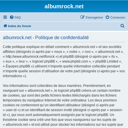
albumrock.net
FAQ
S’enregistrer
Connexion
R
Index du forum
e
albumrock.net - Politique de confidentialité
c
h
Cette politique explique en détail comment « albumrock.net » et ses sociétés
affiliées (désignés ci-après par « nous », « notre », « nos », « albumrock.net »,
e
« http://www.albumrock.net/forock ») et phpBB (désigné ci-après par « ils »,
r
« eux », « leur », « logiciel phpBB », « www.phpbb.com », « phpBB Limited »,
« Équipes phpBB ») utilisent n’importe quelle information collectée pendant
c
n’importe quelle session d’utilisation de votre part (désignée ci-après par « vos
h
informations »).
e
Vos informations sont collectées de deux manières. Premièrement, en
r
naviguant sur « albumrock.net », le logiciel phpBB créera un certain nombre
de cookies, qui sont des petits fichiers textes téléchargés dans les fichiers
temporaires du navigateur Internet de votre ordinateur. Les deux premiers
cookies ne contiennent qu’un identifiant utilisateur (désigné ci-après par
« user-id ») et un identifiant de session invité (désigné ci-après par « session-
id »), qui vous sont automatiquement assignés par le logiciel phpBB. Un
troisième cookie sera créé une fois que vous naviguerez sur les sujets de
« albumrock.net » et est utilisé pour stocker les informations sur les sujets que