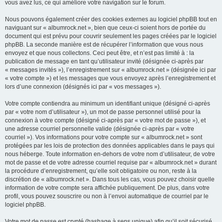
vous avez lus, ce qui améliore votre navigation sur le forum.
Nous pouvons également créer des cookies externes au logiciel phpBB tout en
naviguant sur « albumrock.net », bien que ceux-ci soient hors de portée du
document qui est prévu pour couvrir seulement les pages créées par le logiciel
phpBB. La seconde manière est de récupérer l’information que vous nous
envoyez et que nous collectons. Ceci peut être, et n’est pas limité à : la
publication de message en tant qu’utilisateur invité (désignée ci-après par
« messages invités »), l’enregistrement sur « albumrock.net » (désignée ici par
« votre compte ») et les messages que vous envoyez après l’enregistrement et
lors d’une connexion (désignés ici par « vos messages »).
Votre compte contiendra au minimum un identifiant unique (désigné ci-après
par « votre nom d’utilisateur »), un mot de passe personnel utilisé pour la
connexion à votre compte (désigné ci-après par « votre mot de passe »), et
une adresse courriel personnelle valide (désignée ci-après par « votre
courriel »). Vos informations pour votre compte sur « albumrock.net » sont
protégées par les lois de protection des données applicables dans le pays qui
nous héberge. Toute information en-dehors de votre nom d’utilisateur, de votre
mot de passe et de votre adresse courriel requise par « albumrock.net » durant
la procédure d’enregistrement, qu’elle soit obligatoire ou non, reste à la
discrétion de « albumrock.net ». Dans tous les cas, vous pouvez choisir quelle
information de votre compte sera affichée publiquement. De plus, dans votre
profil, vous pouvez souscrire ou non à l’envoi automatique de courriel par le
logiciel phpBB.
Votre mot de passe est crypté (hashage à sens unique) afin qu’il soit sécurisé.