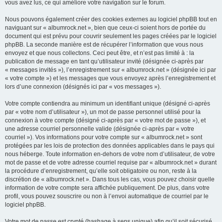
vous avez lus, ce qui améliore votre navigation sur le forum.
Nous pouvons également créer des cookies externes au logiciel phpBB tout en
naviguant sur « albumrock.net », bien que ceux-ci soient hors de portée du
document qui est prévu pour couvrir seulement les pages créées par le logiciel
phpBB. La seconde manière est de récupérer l’information que vous nous
envoyez et que nous collectons. Ceci peut être, et n’est pas limité à : la
publication de message en tant qu’utilisateur invité (désignée ci-après par
« messages invités »), l’enregistrement sur « albumrock.net » (désignée ici par
« votre compte ») et les messages que vous envoyez après l’enregistrement et
lors d’une connexion (désignés ici par « vos messages »).
Votre compte contiendra au minimum un identifiant unique (désigné ci-après
par « votre nom d’utilisateur »), un mot de passe personnel utilisé pour la
connexion à votre compte (désigné ci-après par « votre mot de passe »), et
une adresse courriel personnelle valide (désignée ci-après par « votre
courriel »). Vos informations pour votre compte sur « albumrock.net » sont
protégées par les lois de protection des données applicables dans le pays qui
nous héberge. Toute information en-dehors de votre nom d’utilisateur, de votre
mot de passe et de votre adresse courriel requise par « albumrock.net » durant
la procédure d’enregistrement, qu’elle soit obligatoire ou non, reste à la
discrétion de « albumrock.net ». Dans tous les cas, vous pouvez choisir quelle
information de votre compte sera affichée publiquement. De plus, dans votre
profil, vous pouvez souscrire ou non à l’envoi automatique de courriel par le
logiciel phpBB.
Votre mot de passe est crypté (hashage à sens unique) afin qu’il soit sécurisé.