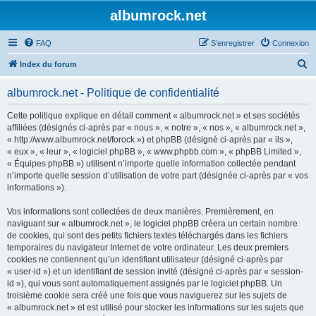
albumrock.net
FAQ
S’enregistrer
Connexion
R
Index du forum
e
albumrock.net - Politique de confidentialité
c
h
Cette politique explique en détail comment « albumrock.net » et ses sociétés
affiliées (désignés ci-après par « nous », « notre », « nos », « albumrock.net »,
e
« http://www.albumrock.net/forock ») et phpBB (désigné ci-après par « ils »,
r
« eux », « leur », « logiciel phpBB », « www.phpbb.com », « phpBB Limited »,
« Équipes phpBB ») utilisent n’importe quelle information collectée pendant
c
n’importe quelle session d’utilisation de votre part (désignée ci-après par « vos
h
informations »).
e
Vos informations sont collectées de deux manières. Premièrement, en
r
naviguant sur « albumrock.net », le logiciel phpBB créera un certain nombre
de cookies, qui sont des petits fichiers textes téléchargés dans les fichiers
temporaires du navigateur Internet de votre ordinateur. Les deux premiers
cookies ne contiennent qu’un identifiant utilisateur (désigné ci-après par
« user-id ») et un identifiant de session invité (désigné ci-après par « session-
id »), qui vous sont automatiquement assignés par le logiciel phpBB. Un
troisième cookie sera créé une fois que vous naviguerez sur les sujets de
« albumrock.net » et est utilisé pour stocker les informations sur les sujets que