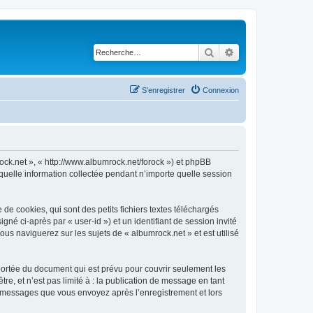
Rechercher
Recherche avancé
S’enregistrer
Connexion
rock.net », « http://www.albumrock.net/forock ») et phpBB
 quelle information collectée pendant n’importe quelle session
e cookies, qui sont des petits fichiers textes téléchargés
gné ci-après par « user-id ») et un identifiant de session invité
us naviguerez sur les sujets de « albumrock.net » et est utilisé
portée du document qui est prévu pour couvrir seulement les
e, et n’est pas limité à : la publication de message en tant
les messages que vous envoyez après l’enregistrement et lors