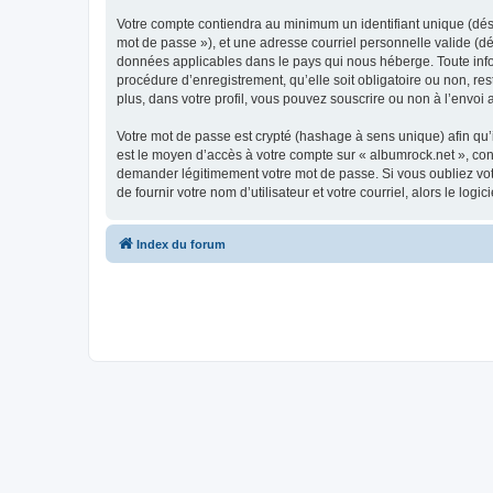
Votre compte contiendra au minimum un identifiant unique (dési
mot de passe »), et une adresse courriel personnelle valide (dé
données applicables dans le pays qui nous héberge. Toute infor
procédure d’enregistrement, qu’elle soit obligatoire ou non, re
plus, dans votre profil, vous pouvez souscrire ou non à l’envoi 
Votre mot de passe est crypté (hashage à sens unique) afin qu’i
est le moyen d’accès à votre compte sur « albumrock.net », co
demander légitimement votre mot de passe. Si vous oubliez vot
de fournir votre nom d’utilisateur et votre courriel, alors le 
Index du forum