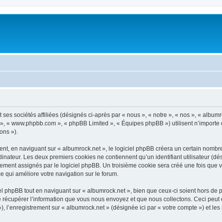
 ses sociétés affiliées (désignés ci-après par « nous », « notre », « nos », « album
pBB », « www.phpbb.com », « phpBB Limited », « Équipes phpBB ») utilisent n’importe
ons »).
t, en naviguant sur « albumrock.net », le logiciel phpBB créera un certain nombre d
inateur. Les deux premiers cookies ne contiennent qu’un identifiant utilisateur (dési
ement assignés par le logiciel phpBB. Un troisième cookie sera créé une fois que vo
ce qui améliore votre navigation sur le forum.
 phpBB tout en naviguant sur « albumrock.net », bien que ceux-ci soient hors de 
écupérer l’information que vous nous envoyez et que nous collectons. Ceci peut êtr
 »), l’enregistrement sur « albumrock.net » (désignée ici par « votre compte ») et 