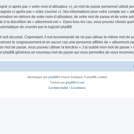
gné ci-après par « votre nom d’utilisateur »), un mot de passe personnel utilisé po
signée ci-après par « votre courriel »). Vos informations pour votre compte sur « al
mation en-dehors de votre nom d’utilisateur, de votre mot de passe et de votre adr
ste à la discrétion de « albumrock.net ». Dans tous les cas, vous pouvez choisir qu
automatique de courriel par le logiciel phpBB.
l soit sécurisé. Cependant, il est recommandé de ne pas utiliser le même mot de pas
nservez-le soigneusement et en aucun cas une personne affiliée de « albumrock.net
re mot de passe, vous pouvez utiliser la fonction « J’ai oublié mon mot de passe 
logiciel phpBB générera un nouveau mot de passe qui vous permettra de vous reconnec
Développé par
phpBB
® Forum Software © phpBB Limited
Traduit par
phpBB-fr.com
Confidentialité
|
Conditions