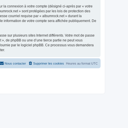
ur la connexion à votre compte (désigné ci-après par « votre
bumrock.net » sont protégées par les lois de protection des
esse courriel requise par « albumrock.net » durant la
elle information de votre compte sera affichée publiquement. De
se sur plusieurs sites Internet différents. Votre mot de passe
 », de phpBB ou une d’une tierce partie ne peut vous
» fournie par le logiciel phpBB. Ce processus vous demandera
ter.
Nous contacter
Supprimer les cookies
Heures au format
UTC