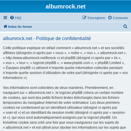
albumrock.net
FAQ
S’enregistrer
Connexion
R
Index du forum
e
albumrock.net - Politique de confidentialité
c
h
Cette politique explique en détail comment « albumrock.net » et ses sociétés
affiliées (désignés ci-après par « nous », « notre », « nos », « albumrock.net »,
e
« http://www.albumrock.net/forock ») et phpBB (désigné ci-après par « ils »,
r
« eux », « leur », « logiciel phpBB », « www.phpbb.com », « phpBB Limited »,
« Équipes phpBB ») utilisent n’importe quelle information collectée pendant
c
n’importe quelle session d’utilisation de votre part (désignée ci-après par « vos
h
informations »).
e
Vos informations sont collectées de deux manières. Premièrement, en
r
naviguant sur « albumrock.net », le logiciel phpBB créera un certain nombre
de cookies, qui sont des petits fichiers textes téléchargés dans les fichiers
temporaires du navigateur Internet de votre ordinateur. Les deux premiers
cookies ne contiennent qu’un identifiant utilisateur (désigné ci-après par
« user-id ») et un identifiant de session invité (désigné ci-après par « session-
id »), qui vous sont automatiquement assignés par le logiciel phpBB. Un
troisième cookie sera créé une fois que vous naviguerez sur les sujets de
« albumrock.net » et est utilisé pour stocker les informations sur les sujets que