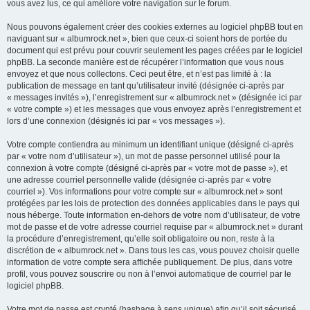
vous avez lus, ce qui améliore votre navigation sur le forum.
Nous pouvons également créer des cookies externes au logiciel phpBB tout en
naviguant sur « albumrock.net », bien que ceux-ci soient hors de portée du
document qui est prévu pour couvrir seulement les pages créées par le logiciel
phpBB. La seconde manière est de récupérer l’information que vous nous
envoyez et que nous collectons. Ceci peut être, et n’est pas limité à : la
publication de message en tant qu’utilisateur invité (désignée ci-après par
« messages invités »), l’enregistrement sur « albumrock.net » (désignée ici par
« votre compte ») et les messages que vous envoyez après l’enregistrement et
lors d’une connexion (désignés ici par « vos messages »).
Votre compte contiendra au minimum un identifiant unique (désigné ci-après
par « votre nom d’utilisateur »), un mot de passe personnel utilisé pour la
connexion à votre compte (désigné ci-après par « votre mot de passe »), et
une adresse courriel personnelle valide (désignée ci-après par « votre
courriel »). Vos informations pour votre compte sur « albumrock.net » sont
protégées par les lois de protection des données applicables dans le pays qui
nous héberge. Toute information en-dehors de votre nom d’utilisateur, de votre
mot de passe et de votre adresse courriel requise par « albumrock.net » durant
la procédure d’enregistrement, qu’elle soit obligatoire ou non, reste à la
discrétion de « albumrock.net ». Dans tous les cas, vous pouvez choisir quelle
information de votre compte sera affichée publiquement. De plus, dans votre
profil, vous pouvez souscrire ou non à l’envoi automatique de courriel par le
logiciel phpBB.
Votre mot de passe est crypté (hashage à sens unique) afin qu’il soit sécurisé.