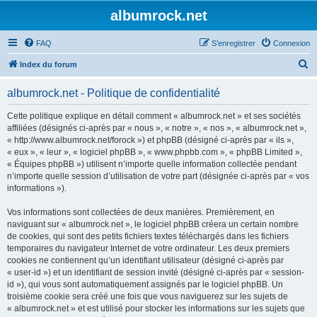
albumrock.net
FAQ
S’enregistrer
Connexion
R
Index du forum
e
albumrock.net - Politique de confidentialité
c
h
Cette politique explique en détail comment « albumrock.net » et ses sociétés
affiliées (désignés ci-après par « nous », « notre », « nos », « albumrock.net »,
e
« http://www.albumrock.net/forock ») et phpBB (désigné ci-après par « ils »,
r
« eux », « leur », « logiciel phpBB », « www.phpbb.com », « phpBB Limited »,
« Équipes phpBB ») utilisent n’importe quelle information collectée pendant
c
n’importe quelle session d’utilisation de votre part (désignée ci-après par « vos
h
informations »).
e
Vos informations sont collectées de deux manières. Premièrement, en
r
naviguant sur « albumrock.net », le logiciel phpBB créera un certain nombre
de cookies, qui sont des petits fichiers textes téléchargés dans les fichiers
temporaires du navigateur Internet de votre ordinateur. Les deux premiers
cookies ne contiennent qu’un identifiant utilisateur (désigné ci-après par
« user-id ») et un identifiant de session invité (désigné ci-après par « session-
id »), qui vous sont automatiquement assignés par le logiciel phpBB. Un
troisième cookie sera créé une fois que vous naviguerez sur les sujets de
« albumrock.net » et est utilisé pour stocker les informations sur les sujets que