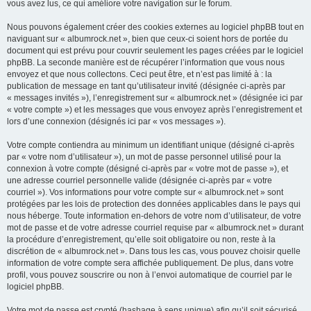
vous avez lus, ce qui améliore votre navigation sur le forum.
Nous pouvons également créer des cookies externes au logiciel phpBB tout en
naviguant sur « albumrock.net », bien que ceux-ci soient hors de portée du
document qui est prévu pour couvrir seulement les pages créées par le logiciel
phpBB. La seconde manière est de récupérer l’information que vous nous
envoyez et que nous collectons. Ceci peut être, et n’est pas limité à : la
publication de message en tant qu’utilisateur invité (désignée ci-après par
« messages invités »), l’enregistrement sur « albumrock.net » (désignée ici par
« votre compte ») et les messages que vous envoyez après l’enregistrement et
lors d’une connexion (désignés ici par « vos messages »).
Votre compte contiendra au minimum un identifiant unique (désigné ci-après
par « votre nom d’utilisateur »), un mot de passe personnel utilisé pour la
connexion à votre compte (désigné ci-après par « votre mot de passe »), et
une adresse courriel personnelle valide (désignée ci-après par « votre
courriel »). Vos informations pour votre compte sur « albumrock.net » sont
protégées par les lois de protection des données applicables dans le pays qui
nous héberge. Toute information en-dehors de votre nom d’utilisateur, de votre
mot de passe et de votre adresse courriel requise par « albumrock.net » durant
la procédure d’enregistrement, qu’elle soit obligatoire ou non, reste à la
discrétion de « albumrock.net ». Dans tous les cas, vous pouvez choisir quelle
information de votre compte sera affichée publiquement. De plus, dans votre
profil, vous pouvez souscrire ou non à l’envoi automatique de courriel par le
logiciel phpBB.
Votre mot de passe est crypté (hashage à sens unique) afin qu’il soit sécurisé.