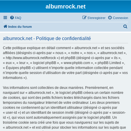
albumrock.net
FAQ
S’enregistrer
Connexion
R
Index du forum
e
albumrock.net - Politique de confidentialité
c
h
Cette politique explique en détail comment « albumrock.net » et ses sociétés
affiliées (désignés ci-après par « nous », « notre », « nos », « albumrock.net »,
e
« http://www.albumrock.net/forock ») et phpBB (désigné ci-après par « ils »,
r
« eux », « leur », « logiciel phpBB », « www.phpbb.com », « phpBB Limited »,
« Équipes phpBB ») utilisent n’importe quelle information collectée pendant
c
n’importe quelle session d’utilisation de votre part (désignée ci-après par « vos
h
informations »).
e
Vos informations sont collectées de deux manières. Premièrement, en
r
naviguant sur « albumrock.net », le logiciel phpBB créera un certain nombre
de cookies, qui sont des petits fichiers textes téléchargés dans les fichiers
temporaires du navigateur Internet de votre ordinateur. Les deux premiers
cookies ne contiennent qu’un identifiant utilisateur (désigné ci-après par
« user-id ») et un identifiant de session invité (désigné ci-après par « session-
id »), qui vous sont automatiquement assignés par le logiciel phpBB. Un
troisième cookie sera créé une fois que vous naviguerez sur les sujets de
« albumrock.net » et est utilisé pour stocker les informations sur les sujets que