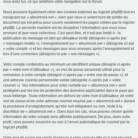
vous avez lus, ce qui améliore votre navigation sur le forum.
Nous pouvons également créer des cookies externes au logiciel phpBB tout en
naviguant sur « albumrock.net », bien que ceux-ci soient hors de portée du
document qui est prévu pour couvrir seulement les pages créées par le logiciel
phpBB. La seconde manière est de récupérer l’information que vous nous
envoyez et que nous collectons. Ceci peut être, et n’est pas limité à : la
publication de message en tant qu’utilisateur invité (désignée ci-après par
« messages invités »), l’enregistrement sur « albumrock.net » (désignée ici par
« votre compte ») et les messages que vous envoyez après l’enregistrement et
lors d’une connexion (désignés ici par « vos messages »).
Votre compte contiendra au minimum un identifiant unique (désigné ci-après
par « votre nom d’utilisateur »), un mot de passe personnel utilisé pour la
connexion à votre compte (désigné ci-après par « votre mot de passe »), et
une adresse courriel personnelle valide (désignée ci-après par « votre
courriel »). Vos informations pour votre compte sur « albumrock.net » sont
protégées par les lois de protection des données applicables dans le pays qui
nous héberge. Toute information en-dehors de votre nom d’utilisateur, de votre
mot de passe et de votre adresse courriel requise par « albumrock.net » durant
la procédure d’enregistrement, qu’elle soit obligatoire ou non, reste à la
discrétion de « albumrock.net ». Dans tous les cas, vous pouvez choisir quelle
information de votre compte sera affichée publiquement. De plus, dans votre
profil, vous pouvez souscrire ou non à l’envoi automatique de courriel par le
logiciel phpBB.
Votre mot de passe est crypté (hashage à sens unique) afin qu’il soit sécurisé.