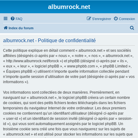
albumrock.net
FAQ
S’enregistrer
Connexion
R
Index du forum
e
albumrock.net - Politique de confidentialité
c
h
Cette politique explique en détail comment « albumrock.net » et ses sociétés
affiliées (désignés ci-après par « nous », « notre », « nos », « albumrock.net »,
e
« http://www.albumrock.net/forock ») et phpBB (désigné ci-après par « ils »,
r
« eux », « leur », « logiciel phpBB », « www.phpbb.com », « phpBB Limited »,
« Équipes phpBB ») utilisent n’importe quelle information collectée pendant
c
n’importe quelle session d’utilisation de votre part (désignée ci-après par « vos
h
informations »).
e
Vos informations sont collectées de deux manières. Premièrement, en
r
naviguant sur « albumrock.net », le logiciel phpBB créera un certain nombre
de cookies, qui sont des petits fichiers textes téléchargés dans les fichiers
temporaires du navigateur Internet de votre ordinateur. Les deux premiers
cookies ne contiennent qu’un identifiant utilisateur (désigné ci-après par
« user-id ») et un identifiant de session invité (désigné ci-après par « session-
id »), qui vous sont automatiquement assignés par le logiciel phpBB. Un
troisième cookie sera créé une fois que vous naviguerez sur les sujets de
« albumrock.net » et est utilisé pour stocker les informations sur les sujets que