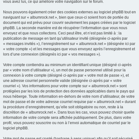
vous avez lus, ce qui améliore votre navigation sur le forum.
Nous pouvons également créer des cookies externes au logiciel phpBB tout en
naviguant sur « albumrock.net », bien que ceux-ci soient hors de portée du
document qui est prévu pour couvrir seulement les pages créées par le logiciel
phpBB. La seconde manière est de récupérer l’information que vous nous
envoyez et que nous collectons. Ceci peut être, et n’est pas limité à : la
publication de message en tant qu’utilisateur invité (désignée ci-après par
« messages invités »), l’enregistrement sur « albumrock.net » (désignée ici par
« votre compte ») et les messages que vous envoyez après l’enregistrement et
lors d’une connexion (désignés ici par « vos messages »).
Votre compte contiendra au minimum un identifiant unique (désigné ci-après
par « votre nom d’utilisateur »), un mot de passe personnel utilisé pour la
connexion à votre compte (désigné ci-après par « votre mot de passe »), et
une adresse courriel personnelle valide (désignée ci-après par « votre
courriel »). Vos informations pour votre compte sur « albumrock.net » sont
protégées par les lois de protection des données applicables dans le pays qui
nous héberge. Toute information en-dehors de votre nom d’utilisateur, de votre
mot de passe et de votre adresse courriel requise par « albumrock.net » durant
la procédure d’enregistrement, qu’elle soit obligatoire ou non, reste à la
discrétion de « albumrock.net ». Dans tous les cas, vous pouvez choisir quelle
information de votre compte sera affichée publiquement. De plus, dans votre
profil, vous pouvez souscrire ou non à l’envoi automatique de courriel par le
logiciel phpBB.
Votre mot de passe est crypté (hashage à sens unique) afin qu’il soit sécurisé.