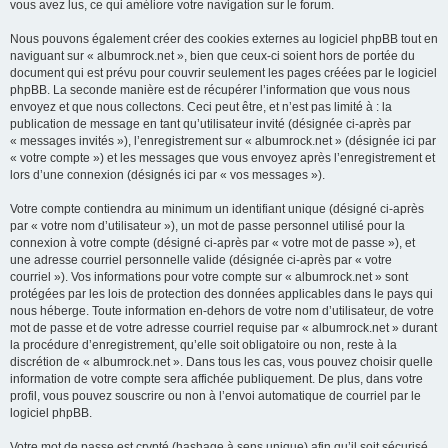
vous avez lus, ce qui améliore votre navigation sur le forum.
Nous pouvons également créer des cookies externes au logiciel phpBB tout en
naviguant sur « albumrock.net », bien que ceux-ci soient hors de portée du
document qui est prévu pour couvrir seulement les pages créées par le logiciel
phpBB. La seconde manière est de récupérer l’information que vous nous
envoyez et que nous collectons. Ceci peut être, et n’est pas limité à : la
publication de message en tant qu’utilisateur invité (désignée ci-après par
« messages invités »), l’enregistrement sur « albumrock.net » (désignée ici par
« votre compte ») et les messages que vous envoyez après l’enregistrement et
lors d’une connexion (désignés ici par « vos messages »).
Votre compte contiendra au minimum un identifiant unique (désigné ci-après
par « votre nom d’utilisateur »), un mot de passe personnel utilisé pour la
connexion à votre compte (désigné ci-après par « votre mot de passe »), et
une adresse courriel personnelle valide (désignée ci-après par « votre
courriel »). Vos informations pour votre compte sur « albumrock.net » sont
protégées par les lois de protection des données applicables dans le pays qui
nous héberge. Toute information en-dehors de votre nom d’utilisateur, de votre
mot de passe et de votre adresse courriel requise par « albumrock.net » durant
la procédure d’enregistrement, qu’elle soit obligatoire ou non, reste à la
discrétion de « albumrock.net ». Dans tous les cas, vous pouvez choisir quelle
information de votre compte sera affichée publiquement. De plus, dans votre
profil, vous pouvez souscrire ou non à l’envoi automatique de courriel par le
logiciel phpBB.
Votre mot de passe est crypté (hashage à sens unique) afin qu’il soit sécurisé.