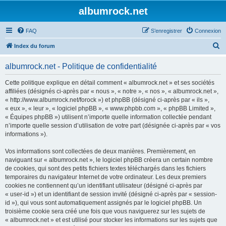
albumrock.net
FAQ
S’enregistrer
Connexion
R
Index du forum
e
albumrock.net - Politique de confidentialité
c
h
Cette politique explique en détail comment « albumrock.net » et ses sociétés
affiliées (désignés ci-après par « nous », « notre », « nos », « albumrock.net »,
e
« http://www.albumrock.net/forock ») et phpBB (désigné ci-après par « ils »,
r
« eux », « leur », « logiciel phpBB », « www.phpbb.com », « phpBB Limited »,
« Équipes phpBB ») utilisent n’importe quelle information collectée pendant
c
n’importe quelle session d’utilisation de votre part (désignée ci-après par « vos
h
informations »).
e
Vos informations sont collectées de deux manières. Premièrement, en
r
naviguant sur « albumrock.net », le logiciel phpBB créera un certain nombre
de cookies, qui sont des petits fichiers textes téléchargés dans les fichiers
temporaires du navigateur Internet de votre ordinateur. Les deux premiers
cookies ne contiennent qu’un identifiant utilisateur (désigné ci-après par
« user-id ») et un identifiant de session invité (désigné ci-après par « session-
id »), qui vous sont automatiquement assignés par le logiciel phpBB. Un
troisième cookie sera créé une fois que vous naviguerez sur les sujets de
« albumrock.net » et est utilisé pour stocker les informations sur les sujets que