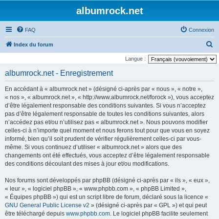
albumrock.net
FAQ
Connexion
R
Index du forum
e
Langue :
c
albumrock.net - Enregistrement
h
En accédant à « albumrock.net » (désigné ci-après par « nous », « notre »,
e
« nos », « albumrock.net », « http://www.albumrock.net/forock »), vous acceptez
r
d’être légalement responsable des conditions suivantes. Si vous n’acceptez
pas d’être légalement responsable de toutes les conditions suivantes, alors
c
n’accédez pas et/ou n’utilisez pas « albumrock.net ». Nous pouvons modifier
h
celles-ci à n’importe quel moment et nous ferons tout pour que vous en soyez
e
informé, bien qu’il soit prudent de vérifier régulièrement celles-ci par vous-
même. Si vous continuez d’utiliser « albumrock.net » alors que des
r
changements ont été effectués, vous acceptez d’être légalement responsable
des conditions découlant des mises à jour et/ou modifications.
Nos forums sont développés par phpBB (désigné ci-après par « ils », « eux »,
« leur », « logiciel phpBB », « www.phpbb.com », « phpBB Limited »,
« Équipes phpBB ») qui est un script libre de forum, déclaré sous la licence «
GNU General Public License v2
» (désigné ci-après par « GPL ») et qui peut
être téléchargé depuis
www.phpbb.com
. Le logiciel phpBB facilite seulement