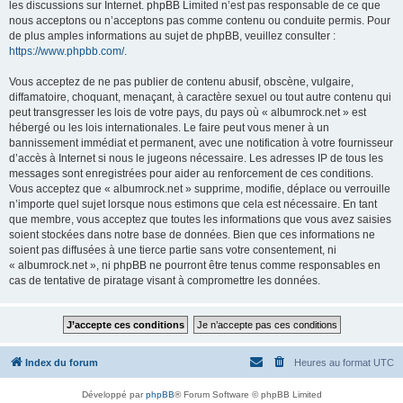
les discussions sur Internet. phpBB Limited n’est pas responsable de ce que
nous acceptons ou n’acceptons pas comme contenu ou conduite permis. Pour
de plus amples informations au sujet de phpBB, veuillez consulter :
https://www.phpbb.com/
.
Vous acceptez de ne pas publier de contenu abusif, obscène, vulgaire,
diffamatoire, choquant, menaçant, à caractère sexuel ou tout autre contenu qui
peut transgresser les lois de votre pays, du pays où « albumrock.net » est
hébergé ou les lois internationales. Le faire peut vous mener à un
bannissement immédiat et permanent, avec une notification à votre fournisseur
d’accès à Internet si nous le jugeons nécessaire. Les adresses IP de tous les
messages sont enregistrées pour aider au renforcement de ces conditions.
Vous acceptez que « albumrock.net » supprime, modifie, déplace ou verrouille
n’importe quel sujet lorsque nous estimons que cela est nécessaire. En tant
que membre, vous acceptez que toutes les informations que vous avez saisies
soient stockées dans notre base de données. Bien que ces informations ne
soient pas diffusées à une tierce partie sans votre consentement, ni
« albumrock.net », ni phpBB ne pourront être tenus comme responsables en
cas de tentative de piratage visant à compromettre les données.
Index du forum
Heures au format
UTC
Développé par
phpBB
® Forum Software © phpBB Limited