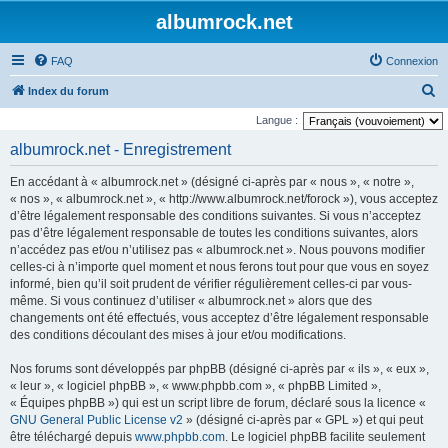
albumrock.net
FAQ
Connexion
R
Index du forum
e
Langue :
c
albumrock.net - Enregistrement
h
En accédant à « albumrock.net » (désigné ci-après par « nous », « notre »,
e
« nos », « albumrock.net », « http://www.albumrock.net/forock »), vous acceptez
r
d’être légalement responsable des conditions suivantes. Si vous n’acceptez
pas d’être légalement responsable de toutes les conditions suivantes, alors
c
n’accédez pas et/ou n’utilisez pas « albumrock.net ». Nous pouvons modifier
h
celles-ci à n’importe quel moment et nous ferons tout pour que vous en soyez
e
informé, bien qu’il soit prudent de vérifier régulièrement celles-ci par vous-
même. Si vous continuez d’utiliser « albumrock.net » alors que des
r
changements ont été effectués, vous acceptez d’être légalement responsable
des conditions découlant des mises à jour et/ou modifications.
Nos forums sont développés par phpBB (désigné ci-après par « ils », « eux »,
« leur », « logiciel phpBB », « www.phpbb.com », « phpBB Limited »,
« Équipes phpBB ») qui est un script libre de forum, déclaré sous la licence «
GNU General Public License v2
» (désigné ci-après par « GPL ») et qui peut
être téléchargé depuis
www.phpbb.com
. Le logiciel phpBB facilite seulement