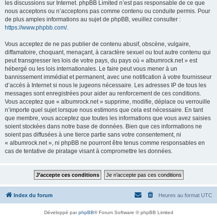
les discussions sur Internet. phpBB Limited n’est pas responsable de ce que
nous acceptons ou n’acceptons pas comme contenu ou conduite permis. Pour
de plus amples informations au sujet de phpBB, veuillez consulter :
https://www.phpbb.com/
.
Vous acceptez de ne pas publier de contenu abusif, obscène, vulgaire,
diffamatoire, choquant, menaçant, à caractère sexuel ou tout autre contenu qui
peut transgresser les lois de votre pays, du pays où « albumrock.net » est
hébergé ou les lois internationales. Le faire peut vous mener à un
bannissement immédiat et permanent, avec une notification à votre fournisseur
d’accès à Internet si nous le jugeons nécessaire. Les adresses IP de tous les
messages sont enregistrées pour aider au renforcement de ces conditions.
Vous acceptez que « albumrock.net » supprime, modifie, déplace ou verrouille
n’importe quel sujet lorsque nous estimons que cela est nécessaire. En tant
que membre, vous acceptez que toutes les informations que vous avez saisies
soient stockées dans notre base de données. Bien que ces informations ne
soient pas diffusées à une tierce partie sans votre consentement, ni
« albumrock.net », ni phpBB ne pourront être tenus comme responsables en
cas de tentative de piratage visant à compromettre les données.
Index du forum
Heures au format
UTC
Développé par
phpBB
® Forum Software © phpBB Limited