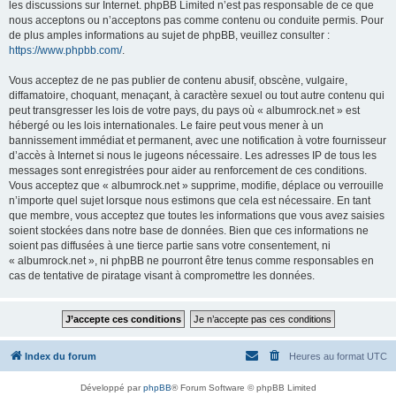
les discussions sur Internet. phpBB Limited n’est pas responsable de ce que
nous acceptons ou n’acceptons pas comme contenu ou conduite permis. Pour
de plus amples informations au sujet de phpBB, veuillez consulter :
https://www.phpbb.com/
.
Vous acceptez de ne pas publier de contenu abusif, obscène, vulgaire,
diffamatoire, choquant, menaçant, à caractère sexuel ou tout autre contenu qui
peut transgresser les lois de votre pays, du pays où « albumrock.net » est
hébergé ou les lois internationales. Le faire peut vous mener à un
bannissement immédiat et permanent, avec une notification à votre fournisseur
d’accès à Internet si nous le jugeons nécessaire. Les adresses IP de tous les
messages sont enregistrées pour aider au renforcement de ces conditions.
Vous acceptez que « albumrock.net » supprime, modifie, déplace ou verrouille
n’importe quel sujet lorsque nous estimons que cela est nécessaire. En tant
que membre, vous acceptez que toutes les informations que vous avez saisies
soient stockées dans notre base de données. Bien que ces informations ne
soient pas diffusées à une tierce partie sans votre consentement, ni
« albumrock.net », ni phpBB ne pourront être tenus comme responsables en
cas de tentative de piratage visant à compromettre les données.
Index du forum
Heures au format
UTC
Développé par
phpBB
® Forum Software © phpBB Limited