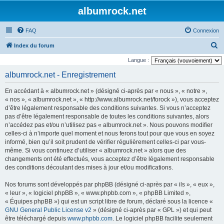
albumrock.net
FAQ
Connexion
R
Index du forum
e
Langue :
c
albumrock.net - Enregistrement
h
En accédant à « albumrock.net » (désigné ci-après par « nous », « notre »,
e
« nos », « albumrock.net », « http://www.albumrock.net/forock »), vous acceptez
r
d’être légalement responsable des conditions suivantes. Si vous n’acceptez
pas d’être légalement responsable de toutes les conditions suivantes, alors
c
n’accédez pas et/ou n’utilisez pas « albumrock.net ». Nous pouvons modifier
h
celles-ci à n’importe quel moment et nous ferons tout pour que vous en soyez
e
informé, bien qu’il soit prudent de vérifier régulièrement celles-ci par vous-
même. Si vous continuez d’utiliser « albumrock.net » alors que des
r
changements ont été effectués, vous acceptez d’être légalement responsable
des conditions découlant des mises à jour et/ou modifications.
Nos forums sont développés par phpBB (désigné ci-après par « ils », « eux »,
« leur », « logiciel phpBB », « www.phpbb.com », « phpBB Limited »,
« Équipes phpBB ») qui est un script libre de forum, déclaré sous la licence «
GNU General Public License v2
» (désigné ci-après par « GPL ») et qui peut
être téléchargé depuis
www.phpbb.com
. Le logiciel phpBB facilite seulement