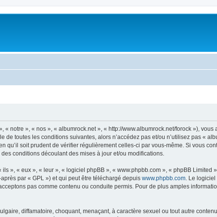
, « notre », « nos », « albumrock.net », « http://www.albumrock.net/forock »), vou
 de toutes les conditions suivantes, alors n’accédez pas et/ou n’utilisez pas « al
n qu’il soit prudent de vérifier régulièrement celles-ci par vous-même. Si vous co
 des conditions découlant des mises à jour et/ou modifications.
ls », « eux », « leur », « logiciel phpBB », « www.phpbb.com », « phpBB Limited »,
-après par « GPL ») et qui peut être téléchargé depuis
www.phpbb.com
. Le logicie
acceptons pas comme contenu ou conduite permis. Pour de plus amples informations
lgaire, diffamatoire, choquant, menaçant, à caractère sexuel ou tout autre contenu 