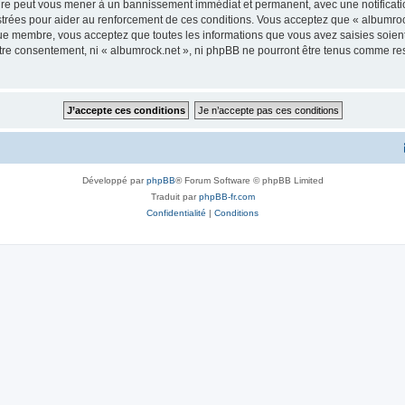
aire peut vous mener à un bannissement immédiat et permanent, avec une notificatio
trées pour aider au renforcement de ces conditions. Vous acceptez que « albumrock
que membre, vous acceptez que toutes les informations que vous avez saisies soie
votre consentement, ni « albumrock.net », ni phpBB ne pourront être tenus comme re
Développé par
phpBB
® Forum Software © phpBB Limited
Traduit par
phpBB-fr.com
Confidentialité
|
Conditions