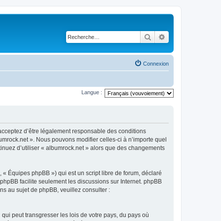
Rechercher
Recherche avancé
Connexion
Langue :
s acceptez d’être légalement responsable des conditions
bumrock.net ». Nous pouvons modifier celles-ci à n’importe quel
ntinuez d’utiliser « albumrock.net » alors que des changements
 « Équipes phpBB ») qui est un script libre de forum, déclaré
l phpBB facilite seulement les discussions sur Internet. phpBB
 au sujet de phpBB, veuillez consulter :
qui peut transgresser les lois de votre pays, du pays où