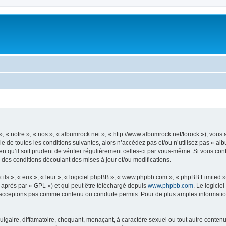
, « notre », « nos », « albumrock.net », « http://www.albumrock.net/forock »), vou
 de toutes les conditions suivantes, alors n’accédez pas et/ou n’utilisez pas « al
n qu’il soit prudent de vérifier régulièrement celles-ci par vous-même. Si vous co
 des conditions découlant des mises à jour et/ou modifications.
ls », « eux », « leur », « logiciel phpBB », « www.phpbb.com », « phpBB Limited »,
-après par « GPL ») et qui peut être téléchargé depuis
www.phpbb.com
. Le logicie
acceptons pas comme contenu ou conduite permis. Pour de plus amples informations
lgaire, diffamatoire, choquant, menaçant, à caractère sexuel ou tout autre contenu 