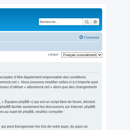
Rechercher
Recherche avancé
Connexion
Langue :
s acceptez d’être légalement responsable des conditions
bumrock.net ». Nous pouvons modifier celles-ci à n’importe quel
ntinuez d’utiliser « albumrock.net » alors que des changements
 « Équipes phpBB ») qui est un script libre de forum, déclaré
l phpBB facilite seulement les discussions sur Internet. phpBB
 au sujet de phpBB, veuillez consulter :
qui peut transgresser les lois de votre pays, du pays où