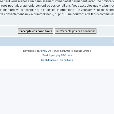
aire peut vous mener à un bannissement immédiat et permanent, avec une notificatio
trées pour aider au renforcement de ces conditions. Vous acceptez que « albumrock
que membre, vous acceptez que toutes les informations que vous avez saisies soie
votre consentement, ni « albumrock.net », ni phpBB ne pourront être tenus comme re
Développé par
phpBB
® Forum Software © phpBB Limited
Traduit par
phpBB-fr.com
Confidentialité
|
Conditions