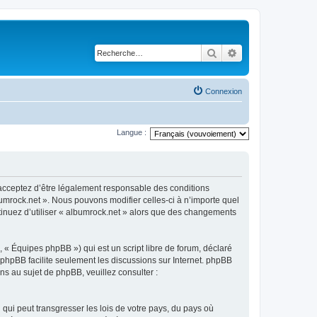
Rechercher
Recherche avancé
Connexion
Langue :
s acceptez d’être légalement responsable des conditions
bumrock.net ». Nous pouvons modifier celles-ci à n’importe quel
ntinuez d’utiliser « albumrock.net » alors que des changements
 « Équipes phpBB ») qui est un script libre de forum, déclaré
l phpBB facilite seulement les discussions sur Internet. phpBB
 au sujet de phpBB, veuillez consulter :
qui peut transgresser les lois de votre pays, du pays où