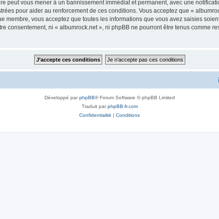
aire peut vous mener à un bannissement immédiat et permanent, avec une notificatio
trées pour aider au renforcement de ces conditions. Vous acceptez que « albumrock
que membre, vous acceptez que toutes les informations que vous avez saisies soie
votre consentement, ni « albumrock.net », ni phpBB ne pourront être tenus comme re
Développé par
phpBB
® Forum Software © phpBB Limited
Traduit par
phpBB-fr.com
Confidentialité
|
Conditions