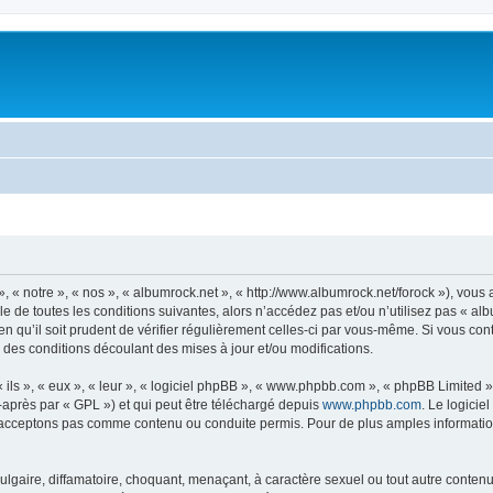
, « notre », « nos », « albumrock.net », « http://www.albumrock.net/forock »), vou
 de toutes les conditions suivantes, alors n’accédez pas et/ou n’utilisez pas « al
n qu’il soit prudent de vérifier régulièrement celles-ci par vous-même. Si vous co
 des conditions découlant des mises à jour et/ou modifications.
ls », « eux », « leur », « logiciel phpBB », « www.phpbb.com », « phpBB Limited »,
-après par « GPL ») et qui peut être téléchargé depuis
www.phpbb.com
. Le logicie
acceptons pas comme contenu ou conduite permis. Pour de plus amples informations
lgaire, diffamatoire, choquant, menaçant, à caractère sexuel ou tout autre contenu 