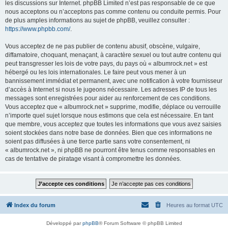
les discussions sur Internet. phpBB Limited n’est pas responsable de ce que
nous acceptons ou n’acceptons pas comme contenu ou conduite permis. Pour
de plus amples informations au sujet de phpBB, veuillez consulter :
https://www.phpbb.com/
.
Vous acceptez de ne pas publier de contenu abusif, obscène, vulgaire,
diffamatoire, choquant, menaçant, à caractère sexuel ou tout autre contenu qui
peut transgresser les lois de votre pays, du pays où « albumrock.net » est
hébergé ou les lois internationales. Le faire peut vous mener à un
bannissement immédiat et permanent, avec une notification à votre fournisseur
d’accès à Internet si nous le jugeons nécessaire. Les adresses IP de tous les
messages sont enregistrées pour aider au renforcement de ces conditions.
Vous acceptez que « albumrock.net » supprime, modifie, déplace ou verrouille
n’importe quel sujet lorsque nous estimons que cela est nécessaire. En tant
que membre, vous acceptez que toutes les informations que vous avez saisies
soient stockées dans notre base de données. Bien que ces informations ne
soient pas diffusées à une tierce partie sans votre consentement, ni
« albumrock.net », ni phpBB ne pourront être tenus comme responsables en
cas de tentative de piratage visant à compromettre les données.
Index du forum
Heures au format
UTC
Développé par
phpBB
® Forum Software © phpBB Limited