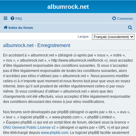
albumrock.net
FAQ
Connexion
R
Index du forum
e
Langue :
c
albumrock.net - Enregistrement
h
En accédant à « albumrock.net » (désigné ci-après par « nous », « notre »,
e
« nos », « albumrock.net », « http://www.albumrock.net/forock »), vous acceptez
r
d’être légalement responsable des conditions suivantes. Si vous n’acceptez
pas d’être légalement responsable de toutes les conditions suivantes, alors
c
n’accédez pas et/ou n’utilisez pas « albumrock.net ». Nous pouvons modifier
h
celles-ci à n’importe quel moment et nous ferons tout pour que vous en soyez
e
informé, bien qu’il soit prudent de vérifier régulièrement celles-ci par vous-
même. Si vous continuez d’utiliser « albumrock.net » alors que des
r
changements ont été effectués, vous acceptez d’être légalement responsable
des conditions découlant des mises à jour et/ou modifications.
Nos forums sont développés par phpBB (désigné ci-après par « ils », « eux »,
« leur », « logiciel phpBB », « www.phpbb.com », « phpBB Limited »,
« Équipes phpBB ») qui est un script libre de forum, déclaré sous la licence «
GNU General Public License v2
» (désigné ci-après par « GPL ») et qui peut
être téléchargé depuis
www.phpbb.com
. Le logiciel phpBB facilite seulement