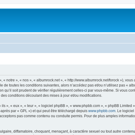
, « notre », « nos », « albumrock.net », « http://www.albumrock.net/forock »), vou
 de toutes les conditions suivantes, alors n’accédez pas et/ou n’utilisez pas « al
n qu’il soit prudent de vérifier régulièrement celles-ci par vous-même. Si vous co
 des conditions découlant des mises à jour et/ou modifications.
ls », « eux », « leur », « logiciel phpBB », « www.phpbb.com », « phpBB Limited »,
-après par « GPL ») et qui peut être téléchargé depuis
www.phpbb.com
. Le logicie
acceptons pas comme contenu ou conduite permis. Pour de plus amples informations
lgaire, diffamatoire, choquant, menaçant, à caractère sexuel ou tout autre contenu 