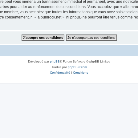
aire peut vous mener à un bannissement immédiat et permanent, avec une notificatio
trées pour aider au renforcement de ces conditions. Vous acceptez que « albumrock
que membre, vous acceptez que toutes les informations que vous avez saisies soie
votre consentement, ni « albumrock.net », ni phpBB ne pourront être tenus comme re
Développé par
phpBB
® Forum Software © phpBB Limited
Traduit par
phpBB-fr.com
Confidentialité
|
Conditions