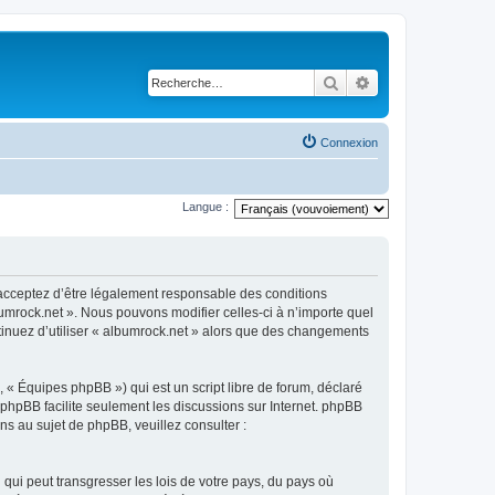
Rechercher
Recherche avancé
Connexion
Langue :
s acceptez d’être légalement responsable des conditions
bumrock.net ». Nous pouvons modifier celles-ci à n’importe quel
ntinuez d’utiliser « albumrock.net » alors que des changements
 « Équipes phpBB ») qui est un script libre de forum, déclaré
l phpBB facilite seulement les discussions sur Internet. phpBB
 au sujet de phpBB, veuillez consulter :
qui peut transgresser les lois de votre pays, du pays où