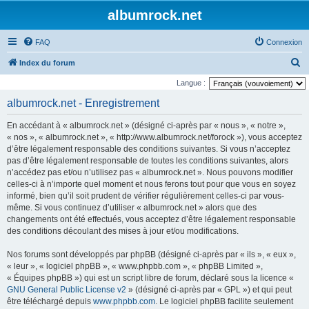
albumrock.net
FAQ
Connexion
R
Index du forum
e
Langue :
c
albumrock.net - Enregistrement
h
En accédant à « albumrock.net » (désigné ci-après par « nous », « notre »,
e
« nos », « albumrock.net », « http://www.albumrock.net/forock »), vous acceptez
r
d’être légalement responsable des conditions suivantes. Si vous n’acceptez
pas d’être légalement responsable de toutes les conditions suivantes, alors
c
n’accédez pas et/ou n’utilisez pas « albumrock.net ». Nous pouvons modifier
h
celles-ci à n’importe quel moment et nous ferons tout pour que vous en soyez
e
informé, bien qu’il soit prudent de vérifier régulièrement celles-ci par vous-
même. Si vous continuez d’utiliser « albumrock.net » alors que des
r
changements ont été effectués, vous acceptez d’être légalement responsable
des conditions découlant des mises à jour et/ou modifications.
Nos forums sont développés par phpBB (désigné ci-après par « ils », « eux »,
« leur », « logiciel phpBB », « www.phpbb.com », « phpBB Limited »,
« Équipes phpBB ») qui est un script libre de forum, déclaré sous la licence «
GNU General Public License v2
» (désigné ci-après par « GPL ») et qui peut
être téléchargé depuis
www.phpbb.com
. Le logiciel phpBB facilite seulement