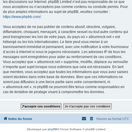
les discussions sur Internet. phpBB Limited n’est pas responsable de ce que
nous acceptons ou n’acceptons pas comme contenu ou conduite permis. Pour
de plus amples informations au sujet de phpBB, veuillez consulter :
https://www.phpbb.com/
.
Vous acceptez de ne pas publier de contenu abusif, obscène, vulgaire,
diffamatoire, choquant, menaçant, à caractère sexuel ou tout autre contenu qui
peut transgresser les lois de votre pays, du pays où « albumrock.net » est
hébergé ou les lois internationales. Le faire peut vous mener à un
bannissement immédiat et permanent, avec une notification à votre fournisseur
d’accès à Internet si nous le jugeons nécessaire. Les adresses IP de tous les
messages sont enregistrées pour aider au renforcement de ces conditions.
Vous acceptez que « albumrock.net » supprime, modifie, déplace ou verrouille
n’importe quel sujet lorsque nous estimons que cela est nécessaire. En tant
que membre, vous acceptez que toutes les informations que vous avez saisies
soient stockées dans notre base de données. Bien que ces informations ne
soient pas diffusées à une tierce partie sans votre consentement, ni
« albumrock.net », ni phpBB ne pourront être tenus comme responsables en
cas de tentative de piratage visant à compromettre les données.
Index du forum
Heures au format
UTC
Développé par
phpBB
® Forum Software © phpBB Limited