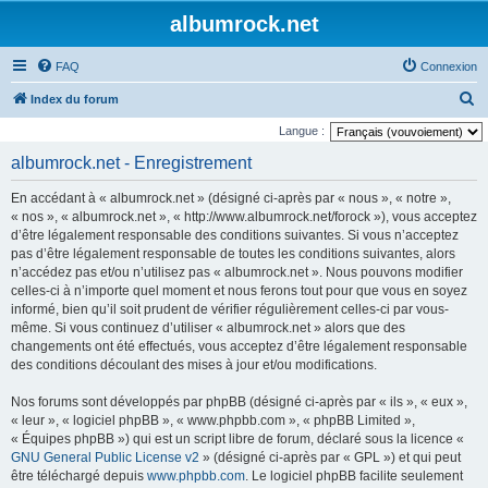
albumrock.net
FAQ
Connexion
R
Index du forum
e
Langue :
c
albumrock.net - Enregistrement
h
En accédant à « albumrock.net » (désigné ci-après par « nous », « notre »,
e
« nos », « albumrock.net », « http://www.albumrock.net/forock »), vous acceptez
r
d’être légalement responsable des conditions suivantes. Si vous n’acceptez
pas d’être légalement responsable de toutes les conditions suivantes, alors
c
n’accédez pas et/ou n’utilisez pas « albumrock.net ». Nous pouvons modifier
h
celles-ci à n’importe quel moment et nous ferons tout pour que vous en soyez
e
informé, bien qu’il soit prudent de vérifier régulièrement celles-ci par vous-
même. Si vous continuez d’utiliser « albumrock.net » alors que des
r
changements ont été effectués, vous acceptez d’être légalement responsable
des conditions découlant des mises à jour et/ou modifications.
Nos forums sont développés par phpBB (désigné ci-après par « ils », « eux »,
« leur », « logiciel phpBB », « www.phpbb.com », « phpBB Limited »,
« Équipes phpBB ») qui est un script libre de forum, déclaré sous la licence «
GNU General Public License v2
» (désigné ci-après par « GPL ») et qui peut
être téléchargé depuis
www.phpbb.com
. Le logiciel phpBB facilite seulement