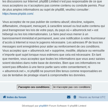
les discussions sur Internet. phpBB Limited n’est pas responsable de ce que
nous acceptons ou n’acceptons pas comme contenu ou conduite permis. Pour
de plus amples informations au sujet de phpBB, veuillez consulter :
https://www.phpbb.com/
.
Vous acceptez de ne pas publier de contenu abusif, obscène, vulgaire,
diffamatoire, choquant, menaçant, à caractère sexuel ou tout autre contenu qui
peut transgresser les lois de votre pays, du pays où « albumrock.net » est
hébergé ou les lois internationales. Le faire peut vous mener à un
bannissement immédiat et permanent, avec une notification à votre fournisseur
d’accès à Internet si nous le jugeons nécessaire. Les adresses IP de tous les
messages sont enregistrées pour aider au renforcement de ces conditions.
Vous acceptez que « albumrock.net » supprime, modifie, déplace ou verrouille
n’importe quel sujet lorsque nous estimons que cela est nécessaire. En tant
que membre, vous acceptez que toutes les informations que vous avez saisies
soient stockées dans notre base de données. Bien que ces informations ne
soient pas diffusées à une tierce partie sans votre consentement, ni
« albumrock.net », ni phpBB ne pourront être tenus comme responsables en
cas de tentative de piratage visant à compromettre les données.
Index du forum
Heures au format
UTC
Développé par
phpBB
® Forum Software © phpBB Limited