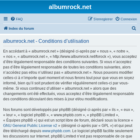
albumrock.net
FAQ
S’enregistrer
Connexion
R
Index du forum
e
albumrock.net - Conditions d’utilisation
c
h
En accédant à « albumrock.net » (désigné ci-après par « nous », « notre »,
« nos », « albumrock.net », « http://www.albumrock.net/forock »), vous acceptez
e
d’être légalement responsable des conditions suivantes. Si vous n’acceptez
r
pas d’être légalement responsable de toutes les conditions suivantes, alors
n’accédez pas et/ou n’utilisez pas « albumrock.net ». Nous pouvons modifier
c
celles-ci à n’importe quel moment et nous ferons tout pour que vous en soyez
h
informé, bien qu’il soit prudent de vérifier régulièrement celles-ci par vous-
même. Si vous continuez d’utiliser « albumrock.net » alors que des
e
changements ont été effectués, vous acceptez d’être légalement responsable
r
des conditions découlant des mises à jour et/ou modifications.
Nos forums sont développés par phpBB (désigné ci-après par « ils », « eux »,
« leur », « logiciel phpBB », « www.phpbb.com », « phpBB Limited »,
« Équipes phpBB ») qui est un script libre de forum, déclaré sous la licence «
GNU General Public License v2
» (désigné ci-après par « GPL ») et qui peut
être téléchargé depuis
www.phpbb.com
. Le logiciel phpBB facilite seulement
les discussions sur Internet. phpBB Limited n’est pas responsable de ce que