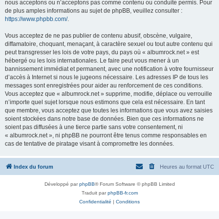
nous acceptons ou n’acceptons pas comme contenu ou conduite permis. Pour
de plus amples informations au sujet de phpBB, veuillez consulter :
https://www.phpbb.com/
.
Vous acceptez de ne pas publier de contenu abusif, obscène, vulgaire,
diffamatoire, choquant, menaçant, à caractère sexuel ou tout autre contenu qui
peut transgresser les lois de votre pays, du pays où « albumrock.net » est
hébergé ou les lois internationales. Le faire peut vous mener à un
bannissement immédiat et permanent, avec une notification à votre fournisseur
d’accès à Internet si nous le jugeons nécessaire. Les adresses IP de tous les
messages sont enregistrées pour aider au renforcement de ces conditions.
Vous acceptez que « albumrock.net » supprime, modifie, déplace ou verrouille
n’importe quel sujet lorsque nous estimons que cela est nécessaire. En tant
que membre, vous acceptez que toutes les informations que vous avez saisies
soient stockées dans notre base de données. Bien que ces informations ne
soient pas diffusées à une tierce partie sans votre consentement, ni
« albumrock.net », ni phpBB ne pourront être tenus comme responsables en
cas de tentative de piratage visant à compromettre les données.
Index du forum
Heures au format
UTC
Développé par
phpBB
® Forum Software © phpBB Limited
Traduit par
phpBB-fr.com
Confidentialité
|
Conditions