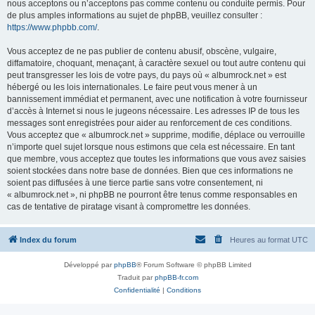
nous acceptons ou n’acceptons pas comme contenu ou conduite permis. Pour
de plus amples informations au sujet de phpBB, veuillez consulter :
https://www.phpbb.com/
.
Vous acceptez de ne pas publier de contenu abusif, obscène, vulgaire,
diffamatoire, choquant, menaçant, à caractère sexuel ou tout autre contenu qui
peut transgresser les lois de votre pays, du pays où « albumrock.net » est
hébergé ou les lois internationales. Le faire peut vous mener à un
bannissement immédiat et permanent, avec une notification à votre fournisseur
d’accès à Internet si nous le jugeons nécessaire. Les adresses IP de tous les
messages sont enregistrées pour aider au renforcement de ces conditions.
Vous acceptez que « albumrock.net » supprime, modifie, déplace ou verrouille
n’importe quel sujet lorsque nous estimons que cela est nécessaire. En tant
que membre, vous acceptez que toutes les informations que vous avez saisies
soient stockées dans notre base de données. Bien que ces informations ne
soient pas diffusées à une tierce partie sans votre consentement, ni
« albumrock.net », ni phpBB ne pourront être tenus comme responsables en
cas de tentative de piratage visant à compromettre les données.
Index du forum
Heures au format
UTC
Développé par
phpBB
® Forum Software © phpBB Limited
Traduit par
phpBB-fr.com
Confidentialité
|
Conditions