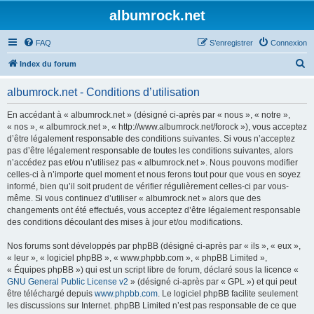
albumrock.net
FAQ
S’enregistrer
Connexion
R
Index du forum
e
albumrock.net - Conditions d’utilisation
c
h
En accédant à « albumrock.net » (désigné ci-après par « nous », « notre »,
« nos », « albumrock.net », « http://www.albumrock.net/forock »), vous acceptez
e
d’être légalement responsable des conditions suivantes. Si vous n’acceptez
r
pas d’être légalement responsable de toutes les conditions suivantes, alors
n’accédez pas et/ou n’utilisez pas « albumrock.net ». Nous pouvons modifier
c
celles-ci à n’importe quel moment et nous ferons tout pour que vous en soyez
h
informé, bien qu’il soit prudent de vérifier régulièrement celles-ci par vous-
même. Si vous continuez d’utiliser « albumrock.net » alors que des
e
changements ont été effectués, vous acceptez d’être légalement responsable
r
des conditions découlant des mises à jour et/ou modifications.
Nos forums sont développés par phpBB (désigné ci-après par « ils », « eux »,
« leur », « logiciel phpBB », « www.phpbb.com », « phpBB Limited »,
« Équipes phpBB ») qui est un script libre de forum, déclaré sous la licence «
GNU General Public License v2
» (désigné ci-après par « GPL ») et qui peut
être téléchargé depuis
www.phpbb.com
. Le logiciel phpBB facilite seulement
les discussions sur Internet. phpBB Limited n’est pas responsable de ce que