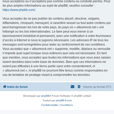
nous acceptons ou n’acceptons pas comme contenu ou conduite permis. Pour
de plus amples informations au sujet de phpBB, veuillez consulter :
https://www.phpbb.com/
.
Vous acceptez de ne pas publier de contenu abusif, obscène, vulgaire,
diffamatoire, choquant, menaçant, à caractère sexuel ou tout autre contenu qui
peut transgresser les lois de votre pays, du pays où « albumrock.net » est
hébergé ou les lois internationales. Le faire peut vous mener à un
bannissement immédiat et permanent, avec une notification à votre fournisseur
d’accès à Internet si nous le jugeons nécessaire. Les adresses IP de tous les
messages sont enregistrées pour aider au renforcement de ces conditions.
Vous acceptez que « albumrock.net » supprime, modifie, déplace ou verrouille
n’importe quel sujet lorsque nous estimons que cela est nécessaire. En tant
que membre, vous acceptez que toutes les informations que vous avez saisies
soient stockées dans notre base de données. Bien que ces informations ne
soient pas diffusées à une tierce partie sans votre consentement, ni
« albumrock.net », ni phpBB ne pourront être tenus comme responsables en
cas de tentative de piratage visant à compromettre les données.
Index du forum
Heures au format
UTC
Développé par
phpBB
® Forum Software © phpBB Limited
Traduit par
phpBB-fr.com
Confidentialité
|
Conditions