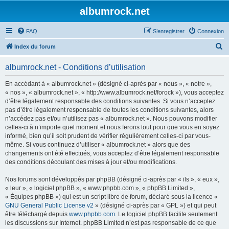
albumrock.net
FAQ
S’enregistrer
Connexion
R
Index du forum
e
albumrock.net - Conditions d’utilisation
c
h
En accédant à « albumrock.net » (désigné ci-après par « nous », « notre »,
« nos », « albumrock.net », « http://www.albumrock.net/forock »), vous acceptez
e
d’être légalement responsable des conditions suivantes. Si vous n’acceptez
r
pas d’être légalement responsable de toutes les conditions suivantes, alors
n’accédez pas et/ou n’utilisez pas « albumrock.net ». Nous pouvons modifier
c
celles-ci à n’importe quel moment et nous ferons tout pour que vous en soyez
h
informé, bien qu’il soit prudent de vérifier régulièrement celles-ci par vous-
même. Si vous continuez d’utiliser « albumrock.net » alors que des
e
changements ont été effectués, vous acceptez d’être légalement responsable
r
des conditions découlant des mises à jour et/ou modifications.
Nos forums sont développés par phpBB (désigné ci-après par « ils », « eux »,
« leur », « logiciel phpBB », « www.phpbb.com », « phpBB Limited »,
« Équipes phpBB ») qui est un script libre de forum, déclaré sous la licence «
GNU General Public License v2
» (désigné ci-après par « GPL ») et qui peut
être téléchargé depuis
www.phpbb.com
. Le logiciel phpBB facilite seulement
les discussions sur Internet. phpBB Limited n’est pas responsable de ce que