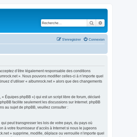
Rechercher
Recherche avancé
S’enregistrer
Connexion
s acceptez d’être légalement responsable des conditions
bumrock.net ». Nous pouvons modifier celles-ci à n’importe quel
ntinuez d’utiliser « albumrock.net » alors que des changements
 « Équipes phpBB ») qui est un script libre de forum, déclaré
l phpBB facilite seulement les discussions sur Internet. phpBB
 au sujet de phpBB, veuillez consulter :
qui peut transgresser les lois de votre pays, du pays où
n à votre fournisseur d’accès à Internet si nous le jugeons
.net » supprime, modifie, déplace ou verrouille n’importe quel