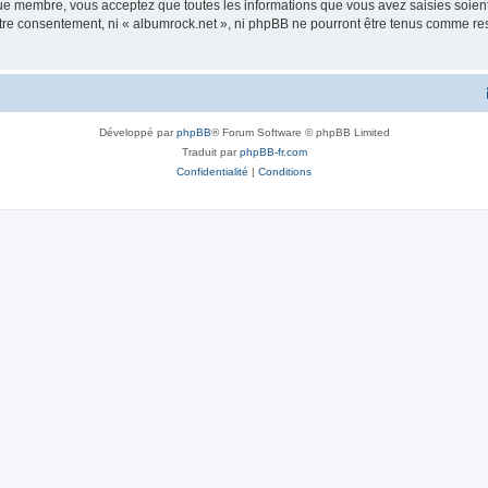
que membre, vous acceptez que toutes les informations que vous avez saisies soie
votre consentement, ni « albumrock.net », ni phpBB ne pourront être tenus comme re
Développé par
phpBB
® Forum Software © phpBB Limited
Traduit par
phpBB-fr.com
Confidentialité
|
Conditions