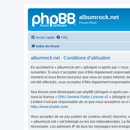
albumrock.net
Forum Rock
Accès rapide
FAQ
Index du forum
albumrock.net - Conditions d’utilisation
En accédant à « albumrock.net » (désigné ci-après par « nous »
suivantes. Si vous n’acceptez pas d’être légalement responsable
moment et nous ferons tout pour que vous en soyez informé, bie
ont été effectués, vous acceptez d’être légalement responsable
Nos forums sont développés par phpBB (désigné ci-après par « i
sous la licence «
GNU General Public License v2
» (désigné ci
Limited n’est pas responsable de ce que nous acceptons ou n’
https://www.phpbb.com/
.
Vous acceptez de ne pas publier de contenu abusif, obscène, vu
« albumrock.net » est hébergé ou les lois internationales. Le f
nécessaire. Les adresses IP de tous les messages sont enregis