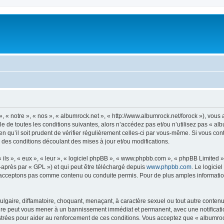
, « notre », « nos », « albumrock.net », « http://www.albumrock.net/forock »), vou
 de toutes les conditions suivantes, alors n’accédez pas et/ou n’utilisez pas « al
n qu’il soit prudent de vérifier régulièrement celles-ci par vous-même. Si vous co
 des conditions découlant des mises à jour et/ou modifications.
ls », « eux », « leur », « logiciel phpBB », « www.phpbb.com », « phpBB Limited »,
-après par « GPL ») et qui peut être téléchargé depuis
www.phpbb.com
. Le logicie
acceptons pas comme contenu ou conduite permis. Pour de plus amples informations
lgaire, diffamatoire, choquant, menaçant, à caractère sexuel ou tout autre contenu 
aire peut vous mener à un bannissement immédiat et permanent, avec une notificatio
trées pour aider au renforcement de ces conditions. Vous acceptez que « albumrock