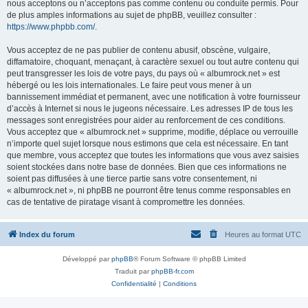
nous acceptons ou n’acceptons pas comme contenu ou conduite permis. Pour
de plus amples informations au sujet de phpBB, veuillez consulter :
https://www.phpbb.com/
.
Vous acceptez de ne pas publier de contenu abusif, obscène, vulgaire,
diffamatoire, choquant, menaçant, à caractère sexuel ou tout autre contenu qui
peut transgresser les lois de votre pays, du pays où « albumrock.net » est
hébergé ou les lois internationales. Le faire peut vous mener à un
bannissement immédiat et permanent, avec une notification à votre fournisseur
d’accès à Internet si nous le jugeons nécessaire. Les adresses IP de tous les
messages sont enregistrées pour aider au renforcement de ces conditions.
Vous acceptez que « albumrock.net » supprime, modifie, déplace ou verrouille
n’importe quel sujet lorsque nous estimons que cela est nécessaire. En tant
que membre, vous acceptez que toutes les informations que vous avez saisies
soient stockées dans notre base de données. Bien que ces informations ne
soient pas diffusées à une tierce partie sans votre consentement, ni
« albumrock.net », ni phpBB ne pourront être tenus comme responsables en
cas de tentative de piratage visant à compromettre les données.
Index du forum
Heures au format
UTC
Développé par
phpBB
® Forum Software © phpBB Limited
Traduit par
phpBB-fr.com
Confidentialité
|
Conditions