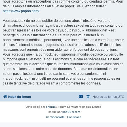
nous acceptons ou n’acceptons pas comme contenu ou conduite permis. Pour
de plus amples informations au sujet de phpBB, veuillez consulter :
https://www.phpbb.com/
.
Vous acceptez de ne pas publier de contenu abusif, obscène, vulgaire,
diffamatoire, choquant, menaçant, à caractère sexuel ou tout autre contenu qui
peut transgresser les lois de votre pays, du pays où « albumrock.net » est
hébergé ou les lois internationales. Le faire peut vous mener à un
bannissement immédiat et permanent, avec une notification à votre fournisseur
d’accès à Internet si nous le jugeons nécessaire. Les adresses IP de tous les
messages sont enregistrées pour aider au renforcement de ces conditions.
Vous acceptez que « albumrock.net » supprime, modifie, déplace ou verrouille
n’importe quel sujet lorsque nous estimons que cela est nécessaire. En tant
que membre, vous acceptez que toutes les informations que vous avez saisies
soient stockées dans notre base de données. Bien que ces informations ne
soient pas diffusées à une tierce partie sans votre consentement, ni
« albumrock.net », ni phpBB ne pourront être tenus comme responsables en
cas de tentative de piratage visant à compromettre les données.
Index du forum
Heures au format
UTC
Développé par
phpBB
® Forum Software © phpBB Limited
Traduit par
phpBB-fr.com
Confidentialité
|
Conditions