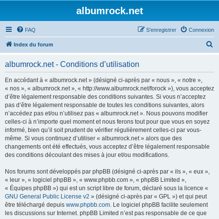
albumrock.net
FAQ
S’enregistrer
Connexion
R
Index du forum
e
albumrock.net - Conditions d’utilisation
c
h
En accédant à « albumrock.net » (désigné ci-après par « nous », « notre »,
« nos », « albumrock.net », « http://www.albumrock.net/forock »), vous acceptez
e
d’être légalement responsable des conditions suivantes. Si vous n’acceptez
r
pas d’être légalement responsable de toutes les conditions suivantes, alors
n’accédez pas et/ou n’utilisez pas « albumrock.net ». Nous pouvons modifier
c
celles-ci à n’importe quel moment et nous ferons tout pour que vous en soyez
h
informé, bien qu’il soit prudent de vérifier régulièrement celles-ci par vous-
même. Si vous continuez d’utiliser « albumrock.net » alors que des
e
changements ont été effectués, vous acceptez d’être légalement responsable
r
des conditions découlant des mises à jour et/ou modifications.
Nos forums sont développés par phpBB (désigné ci-après par « ils », « eux »,
« leur », « logiciel phpBB », « www.phpbb.com », « phpBB Limited »,
« Équipes phpBB ») qui est un script libre de forum, déclaré sous la licence «
GNU General Public License v2
» (désigné ci-après par « GPL ») et qui peut
être téléchargé depuis
www.phpbb.com
. Le logiciel phpBB facilite seulement
les discussions sur Internet. phpBB Limited n’est pas responsable de ce que