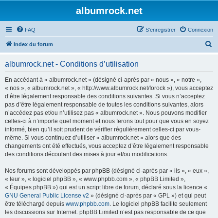
albumrock.net
FAQ
S’enregistrer
Connexion
R
Index du forum
e
albumrock.net - Conditions d’utilisation
c
h
En accédant à « albumrock.net » (désigné ci-après par « nous », « notre »,
« nos », « albumrock.net », « http://www.albumrock.net/forock »), vous acceptez
e
d’être légalement responsable des conditions suivantes. Si vous n’acceptez
r
pas d’être légalement responsable de toutes les conditions suivantes, alors
n’accédez pas et/ou n’utilisez pas « albumrock.net ». Nous pouvons modifier
c
celles-ci à n’importe quel moment et nous ferons tout pour que vous en soyez
h
informé, bien qu’il soit prudent de vérifier régulièrement celles-ci par vous-
même. Si vous continuez d’utiliser « albumrock.net » alors que des
e
changements ont été effectués, vous acceptez d’être légalement responsable
r
des conditions découlant des mises à jour et/ou modifications.
Nos forums sont développés par phpBB (désigné ci-après par « ils », « eux »,
« leur », « logiciel phpBB », « www.phpbb.com », « phpBB Limited »,
« Équipes phpBB ») qui est un script libre de forum, déclaré sous la licence «
GNU General Public License v2
» (désigné ci-après par « GPL ») et qui peut
être téléchargé depuis
www.phpbb.com
. Le logiciel phpBB facilite seulement
les discussions sur Internet. phpBB Limited n’est pas responsable de ce que