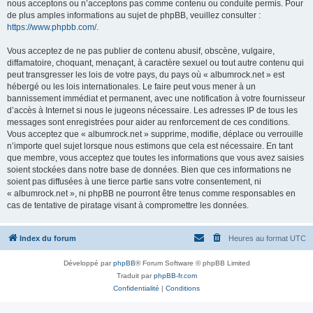
nous acceptons ou n’acceptons pas comme contenu ou conduite permis. Pour
de plus amples informations au sujet de phpBB, veuillez consulter :
https://www.phpbb.com/
.
Vous acceptez de ne pas publier de contenu abusif, obscène, vulgaire,
diffamatoire, choquant, menaçant, à caractère sexuel ou tout autre contenu qui
peut transgresser les lois de votre pays, du pays où « albumrock.net » est
hébergé ou les lois internationales. Le faire peut vous mener à un
bannissement immédiat et permanent, avec une notification à votre fournisseur
d’accès à Internet si nous le jugeons nécessaire. Les adresses IP de tous les
messages sont enregistrées pour aider au renforcement de ces conditions.
Vous acceptez que « albumrock.net » supprime, modifie, déplace ou verrouille
n’importe quel sujet lorsque nous estimons que cela est nécessaire. En tant
que membre, vous acceptez que toutes les informations que vous avez saisies
soient stockées dans notre base de données. Bien que ces informations ne
soient pas diffusées à une tierce partie sans votre consentement, ni
« albumrock.net », ni phpBB ne pourront être tenus comme responsables en
cas de tentative de piratage visant à compromettre les données.
Index du forum
Heures au format
UTC
Développé par
phpBB
® Forum Software © phpBB Limited
Traduit par
phpBB-fr.com
Confidentialité
|
Conditions