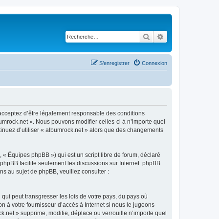
Rechercher
Recherche avancé
S’enregistrer
Connexion
s acceptez d’être légalement responsable des conditions
bumrock.net ». Nous pouvons modifier celles-ci à n’importe quel
ntinuez d’utiliser « albumrock.net » alors que des changements
 « Équipes phpBB ») qui est un script libre de forum, déclaré
l phpBB facilite seulement les discussions sur Internet. phpBB
 au sujet de phpBB, veuillez consulter :
qui peut transgresser les lois de votre pays, du pays où
n à votre fournisseur d’accès à Internet si nous le jugeons
.net » supprime, modifie, déplace ou verrouille n’importe quel