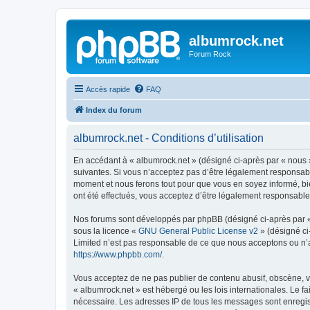
albumrock.net
Forum Rock
Accès rapide
FAQ
Index du forum
albumrock.net - Conditions d’utilisation
En accédant à « albumrock.net » (désigné ci-après par « nous »
suivantes. Si vous n’acceptez pas d’être légalement responsable
moment et nous ferons tout pour que vous en soyez informé, bie
ont été effectués, vous acceptez d’être légalement responsable
Nos forums sont développés par phpBB (désigné ci-après par « i
sous la licence «
GNU General Public License v2
» (désigné ci
Limited n’est pas responsable de ce que nous acceptons ou n’
https://www.phpbb.com/
.
Vous acceptez de ne pas publier de contenu abusif, obscène, vu
« albumrock.net » est hébergé ou les lois internationales. Le f
nécessaire. Les adresses IP de tous les messages sont enregis