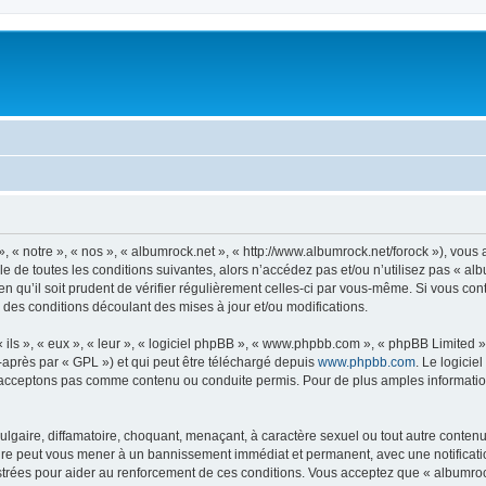
, « notre », « nos », « albumrock.net », « http://www.albumrock.net/forock »), vou
 de toutes les conditions suivantes, alors n’accédez pas et/ou n’utilisez pas « al
n qu’il soit prudent de vérifier régulièrement celles-ci par vous-même. Si vous co
 des conditions découlant des mises à jour et/ou modifications.
ls », « eux », « leur », « logiciel phpBB », « www.phpbb.com », « phpBB Limited »,
-après par « GPL ») et qui peut être téléchargé depuis
www.phpbb.com
. Le logicie
acceptons pas comme contenu ou conduite permis. Pour de plus amples informations
lgaire, diffamatoire, choquant, menaçant, à caractère sexuel ou tout autre contenu 
aire peut vous mener à un bannissement immédiat et permanent, avec une notificatio
trées pour aider au renforcement de ces conditions. Vous acceptez que « albumrock