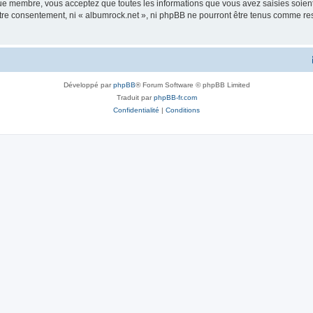
que membre, vous acceptez que toutes les informations que vous avez saisies soie
votre consentement, ni « albumrock.net », ni phpBB ne pourront être tenus comme re
Développé par
phpBB
® Forum Software © phpBB Limited
Traduit par
phpBB-fr.com
Confidentialité
|
Conditions