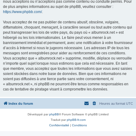
nous acceptons ou n’acceptons pas comme contenu ou conduite permis. Pour
de plus amples informations au sujet de phpBB, veuillez consulter :
https://www.phpbb.com/
.
Vous acceptez de ne pas publier de contenu abusif, obscène, vulgaire,
diffamatoire, choquant, menaçant, à caractère sexuel ou tout autre contenu qui
peut transgresser les lois de votre pays, du pays où « albumrock.net » est
hébergé ou les lois internationales. Le faire peut vous mener à un
bannissement immédiat et permanent, avec une notification à votre fournisseur
d’accès à Internet si nous le jugeons nécessaire. Les adresses IP de tous les
messages sont enregistrées pour aider au renforcement de ces conditions.
Vous acceptez que « albumrock.net » supprime, modifie, déplace ou verrouille
n’importe quel sujet lorsque nous estimons que cela est nécessaire. En tant
que membre, vous acceptez que toutes les informations que vous avez saisies
soient stockées dans notre base de données. Bien que ces informations ne
soient pas diffusées à une tierce partie sans votre consentement, ni
« albumrock.net », ni phpBB ne pourront être tenus comme responsables en
cas de tentative de piratage visant à compromettre les données.
Index du forum
Heures au format
UTC
Développé par
phpBB
® Forum Software © phpBB Limited
Traduit par
phpBB-fr.com
Confidentialité
|
Conditions