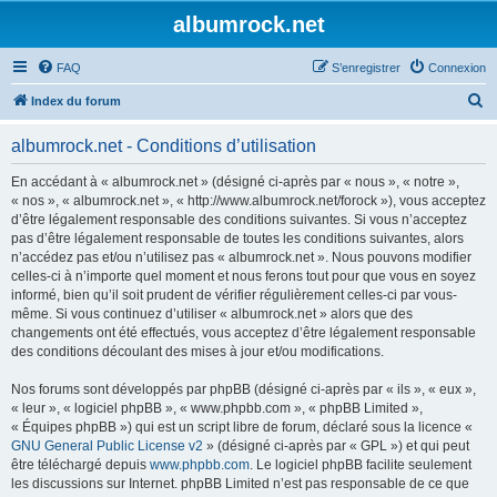
albumrock.net
FAQ
S’enregistrer
Connexion
R
Index du forum
e
albumrock.net - Conditions d’utilisation
c
h
En accédant à « albumrock.net » (désigné ci-après par « nous », « notre »,
« nos », « albumrock.net », « http://www.albumrock.net/forock »), vous acceptez
e
d’être légalement responsable des conditions suivantes. Si vous n’acceptez
r
pas d’être légalement responsable de toutes les conditions suivantes, alors
n’accédez pas et/ou n’utilisez pas « albumrock.net ». Nous pouvons modifier
c
celles-ci à n’importe quel moment et nous ferons tout pour que vous en soyez
h
informé, bien qu’il soit prudent de vérifier régulièrement celles-ci par vous-
même. Si vous continuez d’utiliser « albumrock.net » alors que des
e
changements ont été effectués, vous acceptez d’être légalement responsable
r
des conditions découlant des mises à jour et/ou modifications.
Nos forums sont développés par phpBB (désigné ci-après par « ils », « eux »,
« leur », « logiciel phpBB », « www.phpbb.com », « phpBB Limited »,
« Équipes phpBB ») qui est un script libre de forum, déclaré sous la licence «
GNU General Public License v2
» (désigné ci-après par « GPL ») et qui peut
être téléchargé depuis
www.phpbb.com
. Le logiciel phpBB facilite seulement
les discussions sur Internet. phpBB Limited n’est pas responsable de ce que