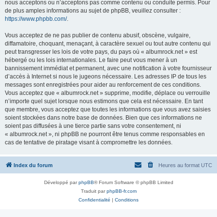
nous acceptons ou n’acceptons pas comme contenu ou conduite permis. Pour
de plus amples informations au sujet de phpBB, veuillez consulter :
https://www.phpbb.com/
.
Vous acceptez de ne pas publier de contenu abusif, obscène, vulgaire,
diffamatoire, choquant, menaçant, à caractère sexuel ou tout autre contenu qui
peut transgresser les lois de votre pays, du pays où « albumrock.net » est
hébergé ou les lois internationales. Le faire peut vous mener à un
bannissement immédiat et permanent, avec une notification à votre fournisseur
d’accès à Internet si nous le jugeons nécessaire. Les adresses IP de tous les
messages sont enregistrées pour aider au renforcement de ces conditions.
Vous acceptez que « albumrock.net » supprime, modifie, déplace ou verrouille
n’importe quel sujet lorsque nous estimons que cela est nécessaire. En tant
que membre, vous acceptez que toutes les informations que vous avez saisies
soient stockées dans notre base de données. Bien que ces informations ne
soient pas diffusées à une tierce partie sans votre consentement, ni
« albumrock.net », ni phpBB ne pourront être tenus comme responsables en
cas de tentative de piratage visant à compromettre les données.
Index du forum
Heures au format
UTC
Développé par
phpBB
® Forum Software © phpBB Limited
Traduit par
phpBB-fr.com
Confidentialité
|
Conditions