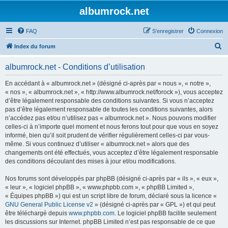
albumrock.net
FAQ
S’enregistrer
Connexion
R
Index du forum
e
albumrock.net - Conditions d’utilisation
c
h
En accédant à « albumrock.net » (désigné ci-après par « nous », « notre »,
« nos », « albumrock.net », « http://www.albumrock.net/forock »), vous acceptez
e
d’être légalement responsable des conditions suivantes. Si vous n’acceptez
r
pas d’être légalement responsable de toutes les conditions suivantes, alors
n’accédez pas et/ou n’utilisez pas « albumrock.net ». Nous pouvons modifier
c
celles-ci à n’importe quel moment et nous ferons tout pour que vous en soyez
h
informé, bien qu’il soit prudent de vérifier régulièrement celles-ci par vous-
même. Si vous continuez d’utiliser « albumrock.net » alors que des
e
changements ont été effectués, vous acceptez d’être légalement responsable
r
des conditions découlant des mises à jour et/ou modifications.
Nos forums sont développés par phpBB (désigné ci-après par « ils », « eux »,
« leur », « logiciel phpBB », « www.phpbb.com », « phpBB Limited »,
« Équipes phpBB ») qui est un script libre de forum, déclaré sous la licence «
GNU General Public License v2
» (désigné ci-après par « GPL ») et qui peut
être téléchargé depuis
www.phpbb.com
. Le logiciel phpBB facilite seulement
les discussions sur Internet. phpBB Limited n’est pas responsable de ce que