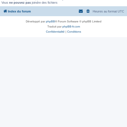
Vous
ne pouvez pas
joindre des fichiers
Index du forum
Heures au format
UTC
Développé par
phpBB
® Forum Software © phpBB Limited
Traduit par
phpBB-fr.com
Confidentialité
|
Conditions