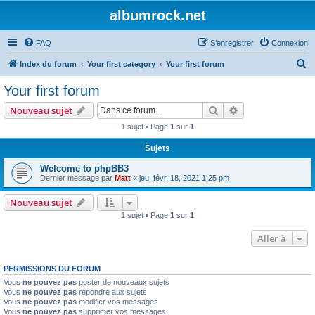
albumrock.net
FAQ
S’enregistrer
Connexion
R
Index du forum
Your first category
Your first forum
e
Your first forum
c
Rechercher
Recherche avanc
Nouveau sujet
h
1 sujet • Page
1
sur
1
e
Sujets
r
c
Welcome to phpBB3
Dernier message par
Matt
«
jeu. févr. 18, 2021 1:25 pm
h
e
Nouveau sujet
1 sujet • Page
1
sur
1
r
Aller à
PERMISSIONS DU FORUM
Vous
ne pouvez pas
poster de nouveaux sujets
Vous
ne pouvez pas
répondre aux sujets
Vous
ne pouvez pas
modifier vos messages
Vous
ne pouvez pas
supprimer vos messages