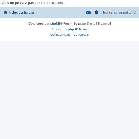
Vous
ne pouvez pas
joindre des fichiers
Index du forum
Heures au format
UTC
Développé par
phpBB
® Forum Software © phpBB Limited
Traduit par
phpBB-fr.com
Confidentialité
|
Conditions