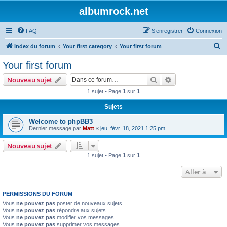
albumrock.net
FAQ
S’enregistrer
Connexion
R
Index du forum
Your first category
Your first forum
e
Your first forum
c
Rechercher
Recherche avanc
Nouveau sujet
h
1 sujet • Page
1
sur
1
e
Sujets
r
c
Welcome to phpBB3
Dernier message par
Matt
«
jeu. févr. 18, 2021 1:25 pm
h
e
Nouveau sujet
1 sujet • Page
1
sur
1
r
Aller à
PERMISSIONS DU FORUM
Vous
ne pouvez pas
poster de nouveaux sujets
Vous
ne pouvez pas
répondre aux sujets
Vous
ne pouvez pas
modifier vos messages
Vous
ne pouvez pas
supprimer vos messages