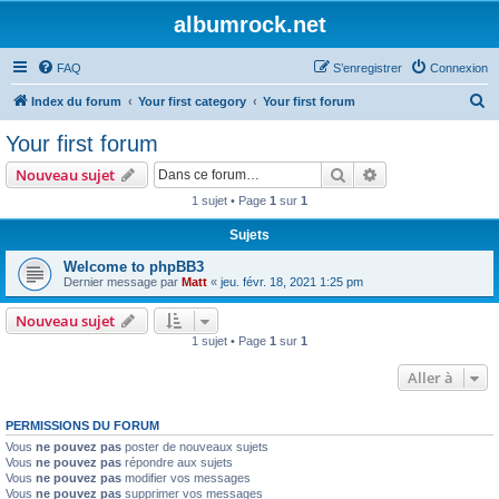
albumrock.net
FAQ
S’enregistrer
Connexion
R
Index du forum
Your first category
Your first forum
e
Your first forum
c
Rechercher
Recherche avanc
Nouveau sujet
h
1 sujet • Page
1
sur
1
e
Sujets
r
c
Welcome to phpBB3
Dernier message par
Matt
«
jeu. févr. 18, 2021 1:25 pm
h
e
Nouveau sujet
1 sujet • Page
1
sur
1
r
Aller à
PERMISSIONS DU FORUM
Vous
ne pouvez pas
poster de nouveaux sujets
Vous
ne pouvez pas
répondre aux sujets
Vous
ne pouvez pas
modifier vos messages
Vous
ne pouvez pas
supprimer vos messages