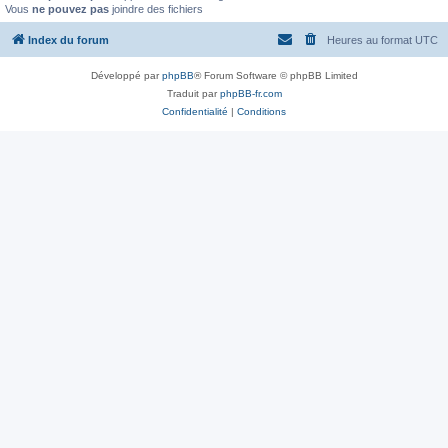
Vous
ne pouvez pas
joindre des fichiers
Index du forum
Heures au format
UTC
Développé par
phpBB
® Forum Software © phpBB Limited
Traduit par
phpBB-fr.com
Confidentialité
|
Conditions