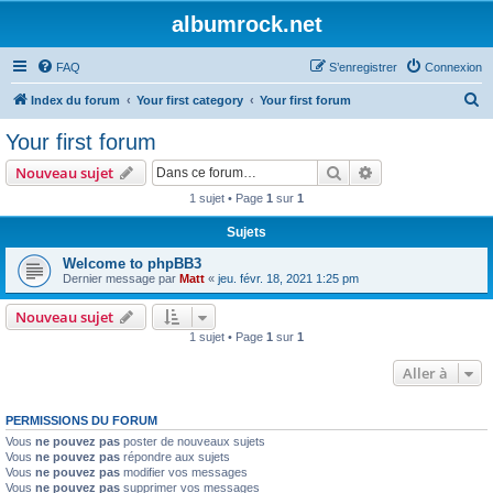
albumrock.net
FAQ
S’enregistrer
Connexion
R
Index du forum
Your first category
Your first forum
e
Your first forum
c
Rechercher
Recherche avanc
Nouveau sujet
h
1 sujet • Page
1
sur
1
e
Sujets
r
c
Welcome to phpBB3
Dernier message par
Matt
«
jeu. févr. 18, 2021 1:25 pm
h
e
Nouveau sujet
1 sujet • Page
1
sur
1
r
Aller à
PERMISSIONS DU FORUM
Vous
ne pouvez pas
poster de nouveaux sujets
Vous
ne pouvez pas
répondre aux sujets
Vous
ne pouvez pas
modifier vos messages
Vous
ne pouvez pas
supprimer vos messages