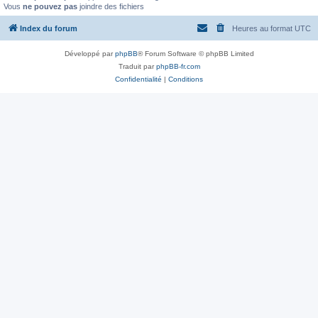
Vous
ne pouvez pas
joindre des fichiers
Index du forum
Heures au format
UTC
Développé par
phpBB
® Forum Software © phpBB Limited
Traduit par
phpBB-fr.com
Confidentialité
|
Conditions