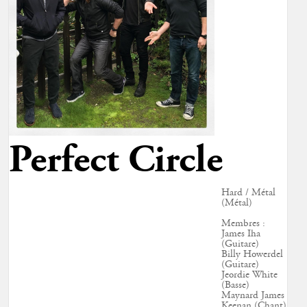
Perfect Circle
Hard / Métal
(Métal)
Membres :
James Iha
(Guitare)
Billy Howerdel
(Guitare)
Jeordie White
(Basse)
Maynard James
Keenan (Chant)