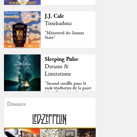
J.J. Cale
Troubadour
"Ménestrel du Sooner
State"
Sleeping Pulse
Dreams &
Limitations
"Second souffle pour le
rock ténébreux de la paire
Moss-Fazendeiro"
Dossiers