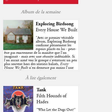
Album de la semaine
Exploring Birdsong
Every House We Built
"
Avec ce premier véritable
album, Exploring Birdsong
confirme pleinement les
espoirs placés en lui - peut-
être pas exactement de la manière que l'on
imaginait - mais avec une réussite indéniable. Si
l'on aurait aimé voir le groupe s'aventurer un peu
plus souvent hors des sentiers balisés,
Every
House We Built
n'en demeure pas moins l'une
des très belles surprises de cette année, porté par
plusieurs morceaux qui trouveront sans difficulté
À lire également
une place de choix dans vos playlists estivales.
"
Tank
Filth Hounds of
Hades
"Who Let the Dogs Out?"