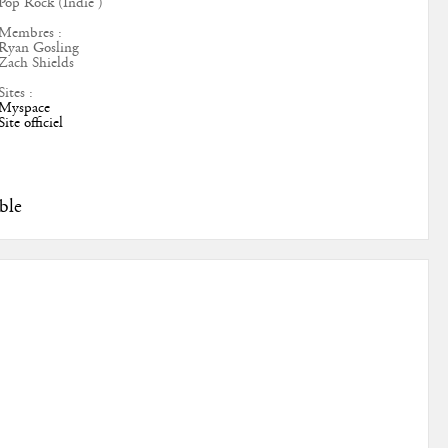
Pop Rock (Indie )
Membres :
Ryan Gosling
Zach Shields
Sites :
Myspace
Site officiel
ble