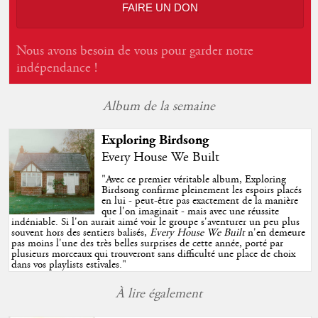
FAIRE UN DON
Nous avons besoin de vous pour garder notre
indépendance !
Album de la semaine
Exploring Birdsong
Every House We Built
"
Avec ce premier véritable album, Exploring
Birdsong confirme pleinement les espoirs placés
en lui - peut-être pas exactement de la manière
que l'on imaginait - mais avec une réussite
indéniable. Si l'on aurait aimé voir le groupe s'aventurer un peu plus
souvent hors des sentiers balisés,
Every House We Built
n'en demeure
pas moins l'une des très belles surprises de cette année, porté par
plusieurs morceaux qui trouveront sans difficulté une place de choix
dans vos playlists estivales.
"
À lire également