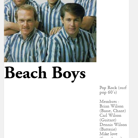
Beach Boys
Pop Rock (surf
pop 60's)
Membres :
Brian Wilson
(Basse, Chant)
Carl Wilson
(Guitare)
Dennis Wilson
(Batterie)
Mike love