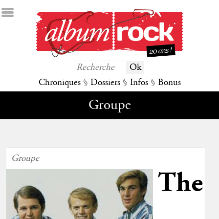
Chroniques
§
Dossiers
§
Infos
§
Bonus
Groupe
Groupe
The