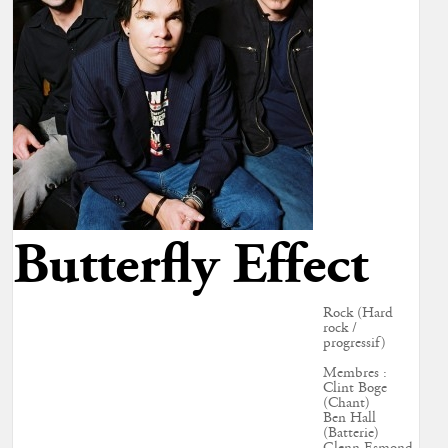
Butterfly Effect
Rock (Hard
rock /
progressif)
Membres :
Clint Boge
(Chant)
Ben Hall
(Batterie)