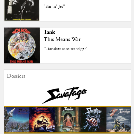
"Sin 'n' Jet"
Tank
This Means War
"Transiter sans transiger"
Dossiers