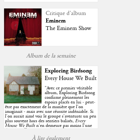
Critique d'album
Eminem
The Eminem Show
Album de la semaine
Exploring Birdsong
Every House We Built
"
Avec ce premier véritable
album, Exploring Birdsong
confirme pleinement les
espoirs placés en lui - peut-
être pas exactement de la manière que l'on
imaginait - mais avec une réussite indéniable. Si
l'on aurait aimé voir le groupe s'aventurer un peu
plus souvent hors des sentiers balisés,
Every
House We Built
n'en demeure pas moins l'une
des très belles surprises de cette année, porté par
plusieurs morceaux qui trouveront sans difficulté
À lire également
une place de choix dans vos playlists estivales.
"