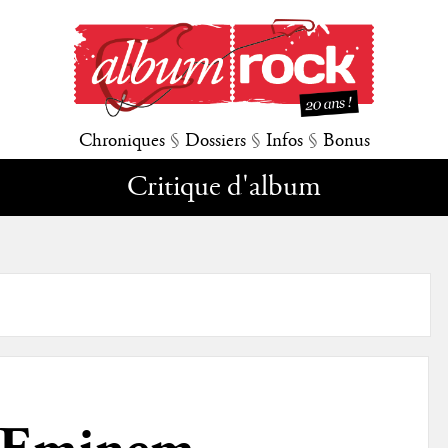
Chroniques
§
Dossiers
§
Infos
§
Bonus
Critique d'album