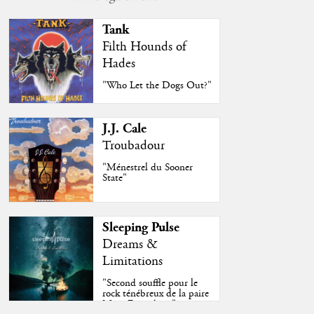
Tank
Filth Hounds of
Hades
"Who Let the Dogs Out?"
J.J. Cale
Troubadour
"Ménestrel du Sooner
State"
Sleeping Pulse
Dreams &
Limitations
"Second souffle pour le
rock ténébreux de la paire
Moss-Fazendeiro"