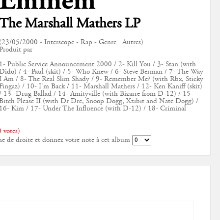
Eminem
The Marshall Mathers LP
(23/05/2000 - Interscope - Rap - Genre : Autres)
Produit par
1- Public Service Announcement 2000 / 2- Kill You / 3- Stan (with
Dido) / 4- Paul (skit) / 5- Who Knew / 6- Steve Berman / 7- The Way
I Am / 8- The Real Slim Shady / 9- Remember Me? (with Rbx, Sticky
Fingaz) / 10- I'm Back / 11- Marshall Mathers / 12- Ken Kaniff (skit)
/ 13- Drug Ballad / 14- Amityville (with Bizarre from D-12) / 15-
Bitch Please II (with Dr Dre, Snoop Dogg, Xzibit and Nate Dogg) /
16- Kim / 17- Under The Influence (with D-12) / 18- Criminal
 votes)
ne de droite et donnez votre note à cet album