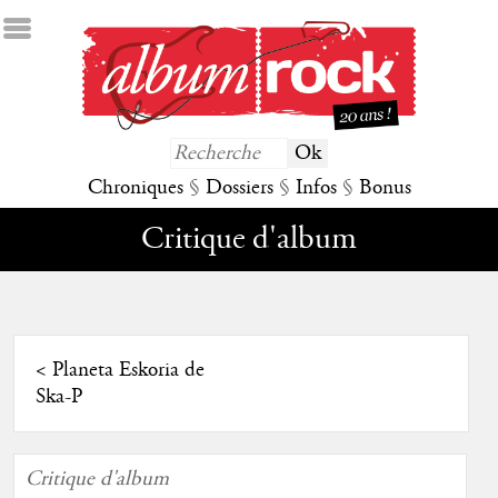
Chroniques
§
Dossiers
§
Infos
§
Bonus
Critique d'album
<
Planeta Eskoria de
Ska-P
Critique d'album